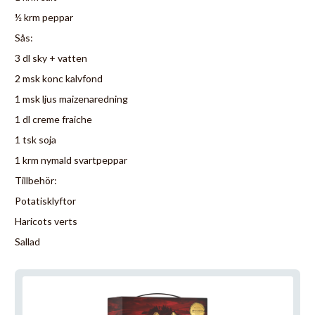
½ krm peppar
Sås:
3 dl sky + vatten
2 msk konc kalvfond
1 msk ljus maizenaredning
1 dl creme fraiche
1 tsk soja
1 krm nymald svartpeppar
Tillbehör:
Potatisklyftor
Haricots verts
Sallad