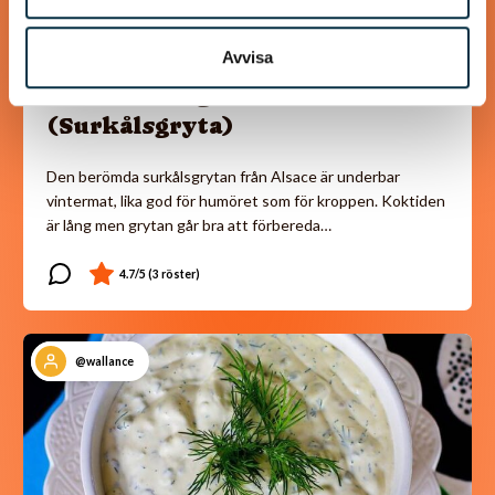
Avvisa
Choucroute garnie
(Surkålsgryta)
Den berömda surkålsgrytan från Alsace är underbar
vintermat, lika god för humöret som för kroppen. Koktiden
är lång men grytan går bra att förbereda…
@wallance