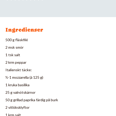
Ingredienser
500 g fläskfilé
2 msk smör
1 tsk salt
2 krm peppar
Italienskt täcke:
½-1 mozzarella (á 125 g)
1 kruka basilika
25 g valnötskärnor
50 g grillad paprika färdig på burk
2 vitlöksklyftor
1 krm salt