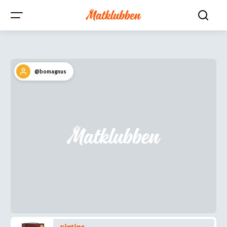
@bomagnus
vintips