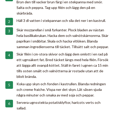
Bryn den till vacker brun färg i en stekpanna med smör.
Salta och peppra. Tag upp filén och lägg den på en
skärbräda.
Häll 3 dl vatten i stekpannan och sila det ner i en kastrull.
Skär mozzarellan i små fyrkanter. Plock bladen av nästan
hela basilikakrukan. Hacka dem och valnötskärnonrna. Skär
paprikan i småbitar. Skala och hacka vitlöken. Blanda
samman ingredienserna till täcket. Tillsätt salt och peppar.
Skär filén i cm-stora skivor och lägg dem omlott i en rad på
ett ugnsäkert fat. Bred täcket längs med hela filén. Försök
att lägga allt ovanpå köttet. Ställ in faret i ugnen ca 15 min
tills osten smält och valnötterna är rostade utan att de
blivit brända.
Koka upp skyn och fonden i kastrullen. Blanda redningen
och creme fraiche. Vispa ner det skyn. Låt såsen sjuda
några minuter och smaka av med soja och peppar.
Servera ugnsstekta potatisklyftor, haricots verts och
sallad.