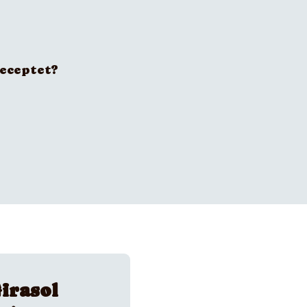
receptet?
irasol