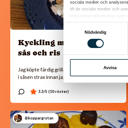
sociala medier och analysera 
till de sociala medier och a
med annan information som du 
Samtyckesval
Nödvändig
Kyckling med paprika
sås och ris
Avvisa
Jag köpte färdig grillad kyckling som jag la ner
i såsen strax innan jag serverade.
@koppargrytan