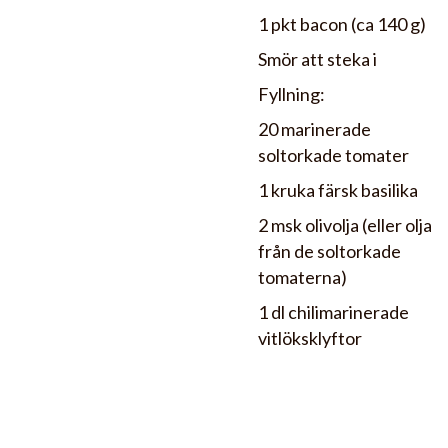
1 pkt bacon (ca 140 g)
Smör att steka i
Fyllning:
20 marinerade
soltorkade tomater
1 kruka färsk basilika
2 msk olivolja (eller olja
från de soltorkade
tomaterna)
1 dl chilimarinerade
vitlöksklyftor