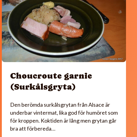
Choucroute garnie
(Surkålsgryta)
Den berömda surkålsgrytan från Alsace är
underbar vintermat, lika god för humöret som
för kroppen. Koktiden är lång men grytan går
bra att förbereda…