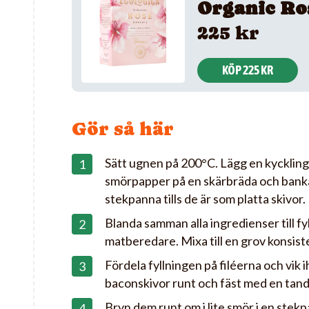
Organic Ro
225 kr
KÖP 225 KR
Gör så här
Sätt ugnen på 200°C. Lägg en kycklingf
smörpapper på en skärbräda och banka
stekpanna tills de är som platta skivor.
Blanda samman alla ingredienser till fy
matberedare. Mixa till en grov konsist
Fördela fyllningen på filéerna och vik i
baconskivor runt och fäst med en tan
Bryn dem runt om i lite smör i en stekpa