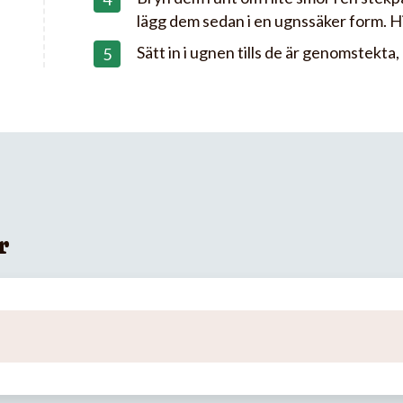
lägg dem sedan i en ugnssäker form. H
Sätt in i ugnen tills de är genomstekta,
r