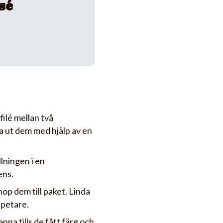
sé
ilé mellan två
 ut dem med hjälp av en
llningen i en
ens.
hop dem till paket. Linda
dpetare.
nna tills de fått färg och