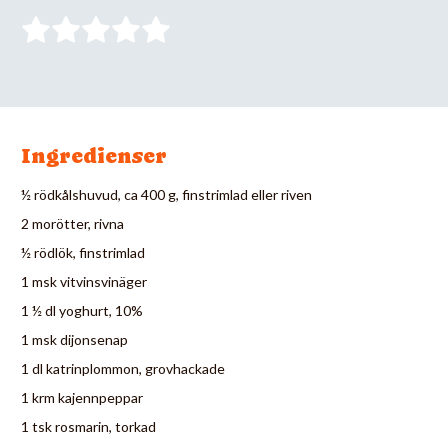
Ingredienser
½ rödkålshuvud, ca 400 g, finstrimlad eller riven
2 morötter, rivna
½ rödlök, finstrimlad
1 msk vitvinsvinäger
1 ½ dl yoghurt, 10%
1 msk dijonsenap
1 dl katrinplommon, grovhackade
1 krm kajennpeppar
1 tsk rosmarin, torkad