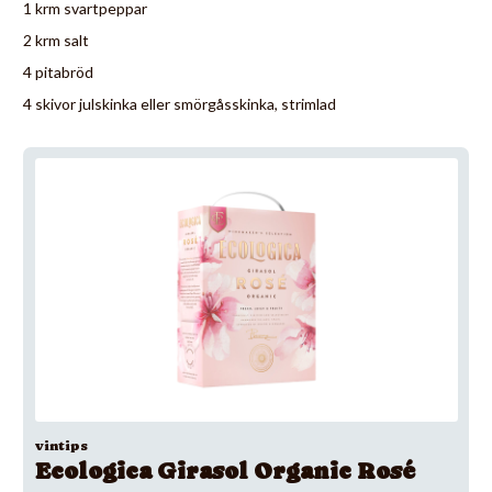
1 krm svartpeppar
2 krm salt
4 pitabröd
4 skivor julskinka eller smörgåsskinka, strimlad
vintips
Ecologica Girasol Organic Rosé