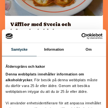
Våfflor med Svecia och
lufttorkad skinka
Svecia, paprika och lufttorkad skinka lyfter våfflorna till
oanade höjder! Våffelsmet och tillbehör kan göras i förväg.
Samtycke
Information
Om
Åldersgräns och kakor
Denna webbplats innehåller information om
@koppargrytan
alkoholdrycker.
För besök på denna webbplats måste
du därför vara 25 år eller äldre. Genom att besöka
webbplatsen intygar du att du är 25 år eller äldre.
Vi använder enhetsidentifierare för att anpassa innehållet