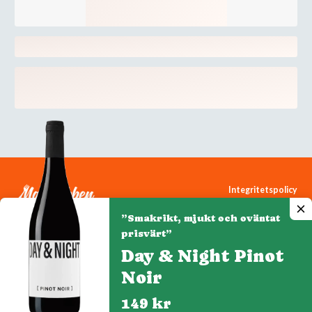
Integritetspolicy
Cookiepolicy
”Smakrikt, mjukt och oväntat
Cookie-inställningar
prisvärt”
Day & Night Pinot
Noir
Denna webbplats drivs av Vinklubben i Norden AB
© 2026 mytaste.se
149 kr