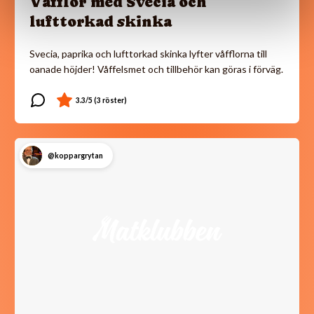
Våfflor med Svecia och
lufttorkad skinka
Svecia, paprika och lufttorkad skinka lyfter våfflorna till
oanade höjder! Våffelsmet och tillbehör kan göras i förväg.
@koppargrytan