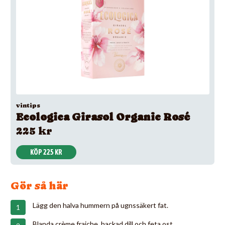
vintips
Ecologica Girasol Organic Rosé
225 kr
KÖP 225 KR
Gör så här
Lägg den halva hummern på ugnssäkert fat.
Blanda crème fraiche, hackad dill och feta ost.