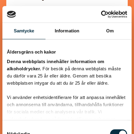
Supergott, nyttigt och enkelt! Jag använder laktosfri
turkisk yoghurt, så blir rätten helt laktosfri.
Samtycke
Information
Om
Åldersgräns och kakor
@koppargrytan
Denna webbplats innehåller information om
alkoholdrycker.
För besök på denna webbplats måste
du därför vara 25 år eller äldre. Genom att besöka
webbplatsen intygar du att du är 25 år eller äldre.
Vi använder enhetsidentifierare för att anpassa innehållet
och annonserna till användarna, tillhandahålla funktioner
för sociala medier och analysera vår trafik. Vi
vidarebefordrar även sådana identifierare och annan
information från din enhet till de sociala medier och
Samtyckesval
annons- och analysföretag som vi samarbetar med.
Nödvändig