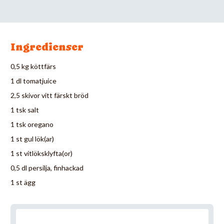
Ingredienser
0,5 kg köttfärs
1 dl tomatjuice
2,5 skivor vitt färskt bröd
1 tsk salt
1 tsk oregano
1 st gul lök(ar)
1 st vitlöksklyfta(or)
0,5 dl persilja, finhackad
1 st ägg