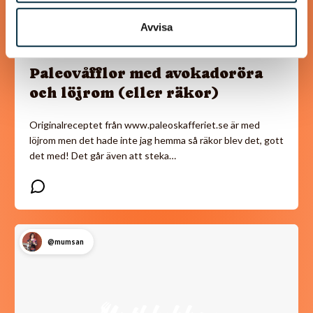
Avvisa
Paleovåfflor med avokadoröra
och löjrom (eller räkor)
Originalreceptet från www.paleoskafferiet.se är med
löjrom men det hade inte jag hemma så räkor blev det, gott
det med! Det går även att steka…
@mumsan