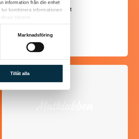
n information från din enhet
En längtan till Turkisk mat
 tur kombinera informationen
deras tjänster.
Marknadsföring
@linux222
Tillåt alla