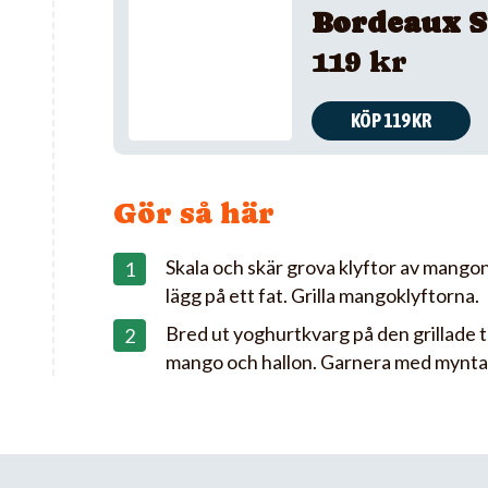
Bordeaux S
119 kr
KÖP 119 KR
Gör så här
Skala och skär grova klyftor av mangon
lägg på ett fat. Grilla mangoklyftorna.
Bred ut yoghurtkvarg på den grillade tå
mango och hallon. Garnera med mynta