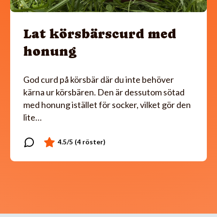
Lat körsbärscurd med
honung
God curd på körsbär där du inte behöver
kärna ur körsbären. Den är dessutom sötad
med honung istället för socker, vilket gör den
lite…