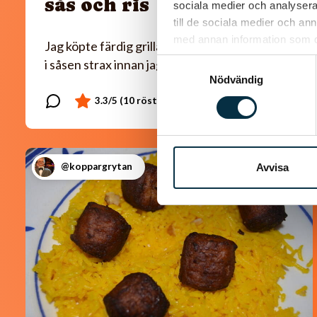
sås och ris
sociala medier och analysera 
till de sociala medier och a
med annan information som du 
Jag köpte färdig grillad kyckling som jag la ner
i såsen strax innan jag serverade.
Samtyckesval
Nödvändig
@koppargrytan
Avvisa