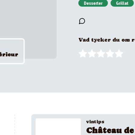
Desserter
Grillat
Vad tycker du om 
érieur
vintips
Château de