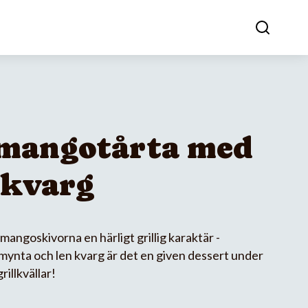
 mangotårta med
tkvarg
mangoskivorna en härligt grillig karaktär -
mynta och len kvarg är det en given dessert under
illkvällar!