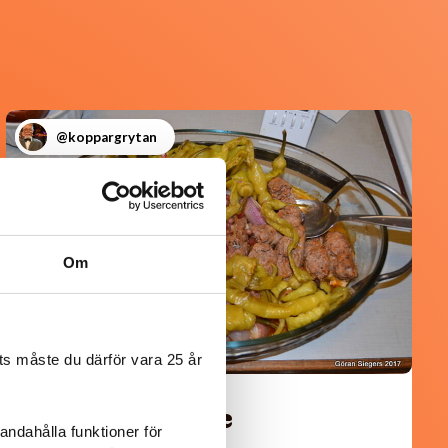
@koppargrytan
Om
s måste du därför vara 25 år
Turkisk köfte
andahålla funktioner för