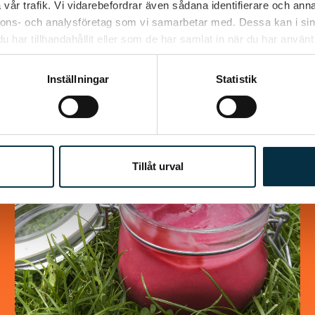
vår trafik. Vi vidarebefordrar även sådana identifierare och anna
Jättegod rulle som alla som har smakat den
nnons- och analysföretag som vi samarbetar med. Dessa kan i sin
älskar den. Väldigt lätt att göra dessutom. i
har tillhandahållit eller som de har samlat in när du har använt 
det receptet jag hittade så var det halva…
Inställningar
Statistik
@asaeon
Tillåt urval