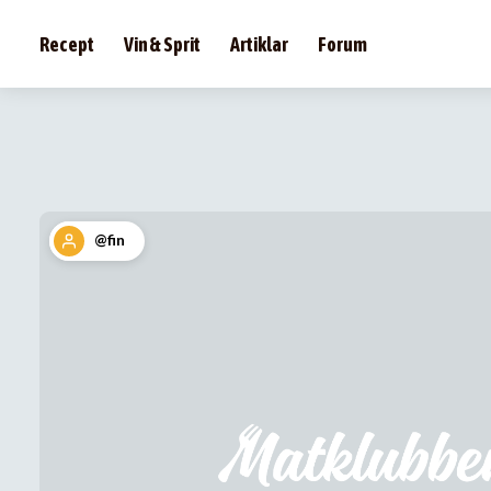
Recept
Vin & Sprit
Artiklar
Forum
@fin