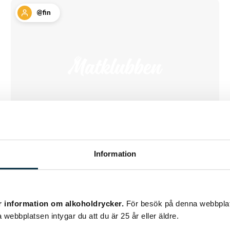
@fin
Krossad vinägerpotatis
Information
Krossad potatis har blivit lite av en snackis
och det är inte så svårt att förstå varför. Tänk
r information om alkoholdrycker.
För besök på denna webbplat
bara att du kombinerar det härligaste…
 webbplatsen intygar du att du är 25 år eller äldre.