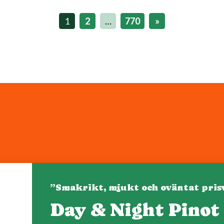
1
2
…
770
»
”Smakrikt, mjukt och oväntat pris
Day & Night Pinot
Denna webbplats drivs av Vinklubben i Norden AB
© 2026 mytaste.se