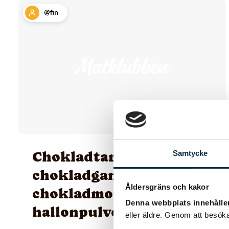
@fin
Chokladtartelette med
Samtycke
chokladganche,
Åldersgräns och kakor
chokladmousse och
Denna webbplats innehålle
hallonpulver
eller äldre. Genom att besöka