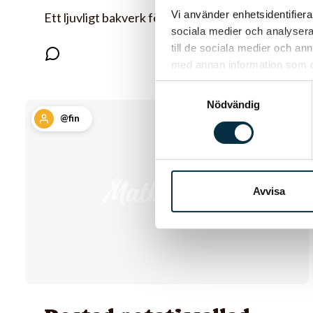
Vi använder enhetsidentifierar
Ett ljuvligt bakverk för alla chokladälskare!
sociala medier och analysera 
till de sociala medier och a
med annan information som du 
Samtyckesval
Nödvändig
@fin
Avvisa