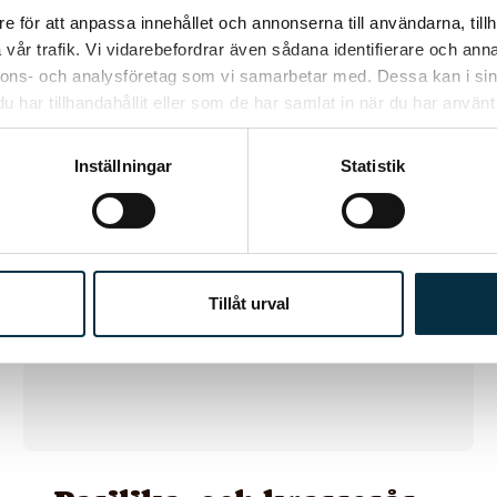
e för att anpassa innehållet och annonserna till användarna, tillh
vår trafik. Vi vidarebefordrar även sådana identifierare och anna
nnons- och analysföretag som vi samarbetar med. Dessa kan i sin
har tillhandahållit eller som de har samlat in när du har använt 
Inställningar
Statistik
@fin
Tillåt urval