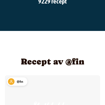
9229 recept
Recept av @fin
@fin