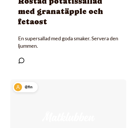
Rostad potatissallad
med granatäpple och
fetaost
En supersallad med goda smaker. Servera den
ljummen.
@fin