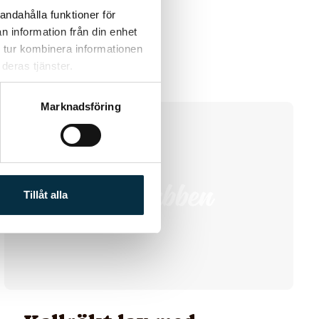
att förbereda.
andahålla funktioner för
n information från din enhet
 tur kombinera informationen
deras tjänster.
Marknadsföring
@fin
Tillåt alla