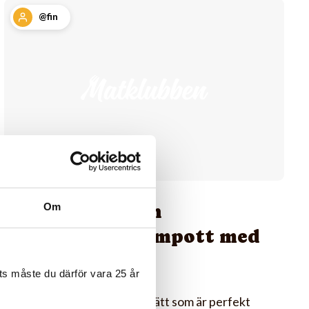
@fin
Rabarber- och
Om
citrongräskompott med
crunch
s måste du därför vara 25 år
En fräsch och god efterrätt som är perfekt