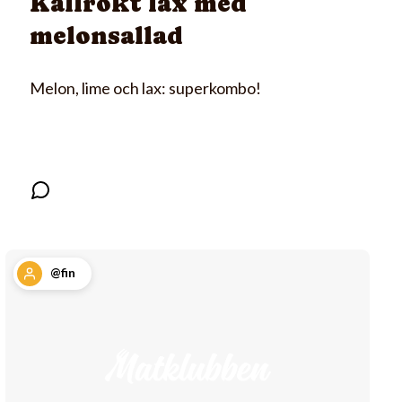
Kallrökt lax med
melonsallad
Melon, lime och lax: superkombo!
@fin