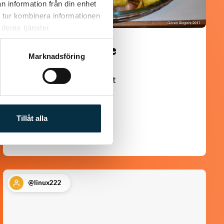
n information från din enhet
 tur kombinera informationen
deras tjänster.
Turkisk köfte
Marknadsföring
En längtan till Turkisk mat
Tillåt alla
@linux222