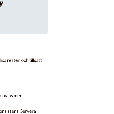
y
ixa resten och tillsätt
sammans med
 konsistens. Servera