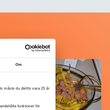
Om
@koppargrytan
s måste du därför vara 25 år
andahålla funktioner för