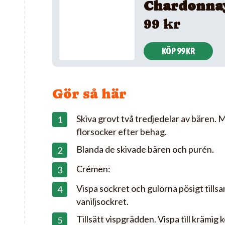
Chardonna
99 kr
KÖP 99 KR
Gör så här
Skiva grovt två tredjedelar av bären. M
florsocker efter behag.
Blanda de skivade bären och purén.
Crémen:
Vispa sockret och gulorna pösigt till
vaniljsockret.
Tillsätt vispgrädden. Vispa till krämig