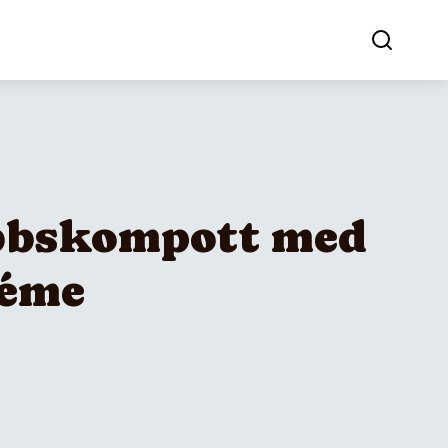
bbskompott med
réme