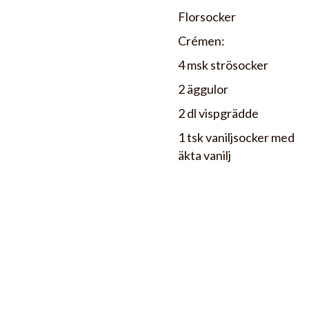
Florsocker
Crémen:
4 msk strösocker
2 äggulor
2 dl vispgrädde
1 tsk vaniljsocker med
äkta vanilj