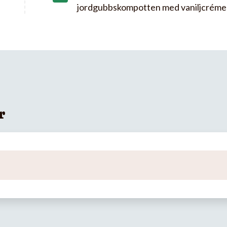
jordgubbskompotten med vaniljcréme
r