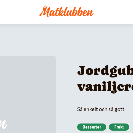
Jordgu
vaniljc
Så enkelt och så gott.
Desserter
Frukt