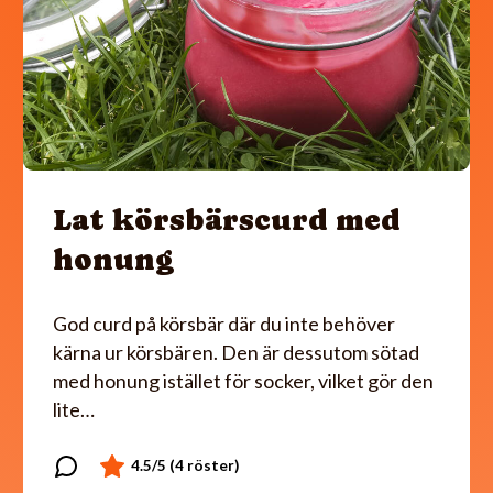
Lat körsbärscurd med
honung
God curd på körsbär där du inte behöver
kärna ur körsbären. Den är dessutom sötad
med honung istället för socker, vilket gör den
lite…