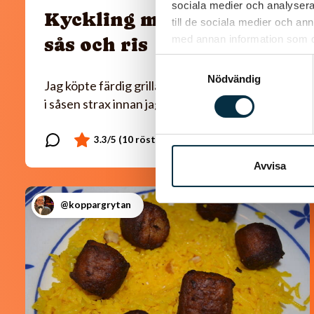
sociala medier och analysera 
Kyckling med paprika
till de sociala medier och a
med annan information som du 
sås och ris
Samtyckesval
Nödvändig
Jag köpte färdig grillad kyckling som jag la ner
i såsen strax innan jag serverade.
Avvisa
@koppargrytan