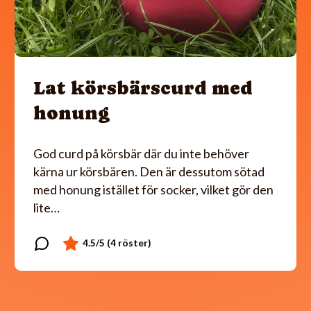
Lat körsbärscurd med
honung
God curd på körsbär där du inte behöver
kärna ur körsbären. Den är dessutom sötad
med honung istället för socker, vilket gör den
lite…