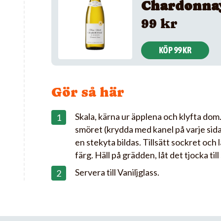
Chardonna
99 kr
KÖP 99 KR
Gör så här
Skala, kärna ur äpplena och klyfta dom
smöret (krydda med kanel på varje sida
en stekyta bildas. Tillsätt sockret och l
färg. Häll på grädden, låt det tjocka till 
Servera till Vaniljglass.