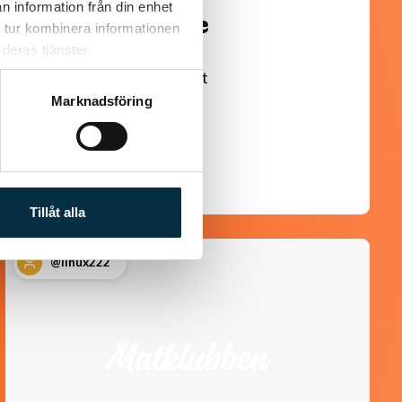
n information från din enhet
Turkisk köfte
 tur kombinera informationen
deras tjänster.
En längtan till Turkisk mat
Marknadsföring
Tillåt alla
@linux222