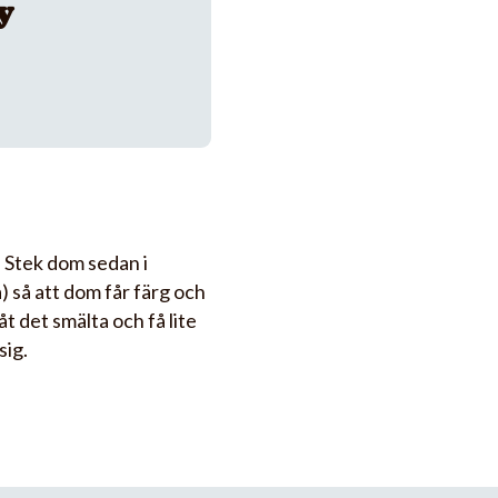
y
. Stek dom sedan i
) så att dom får färg och
åt det smälta och få lite
sig.