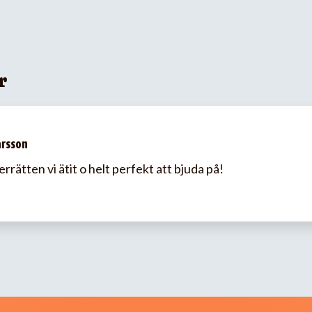
r
arsson
rrätten vi ätit o helt perfekt att bjuda på!