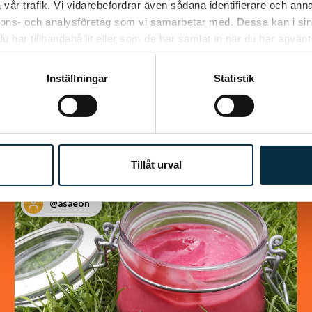
vår trafik. Vi vidarebefordrar även sådana identifierare och anna
Chokladrulle
nnons- och analysföretag som vi samarbetar med. Dessa kan i sin
har tillhandahållit eller som de har samlat in när du har använt 
Jättegod rulle som alla som har smakat den
älskar den. Väldigt lätt att göra dessutom. i
Inställningar
Statistik
det receptet jag hittade så var det halva…
Tillåt urval
@asaeon