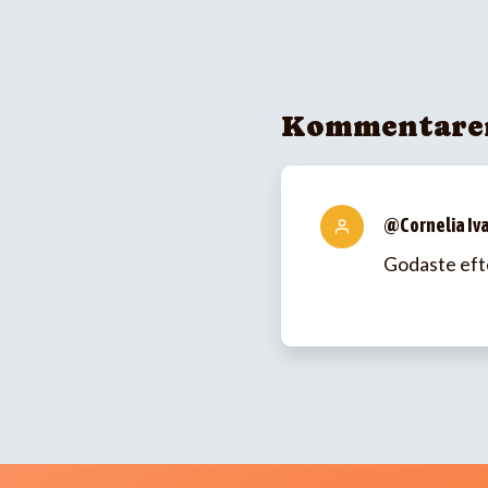
Kommentare
@Cornelia Iv
Godaste efte