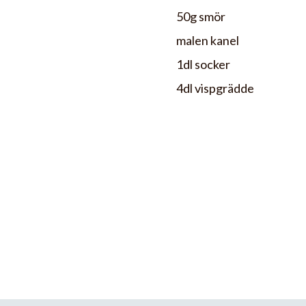
50g smör
malen kanel
1dl socker
4dl vispgrädde