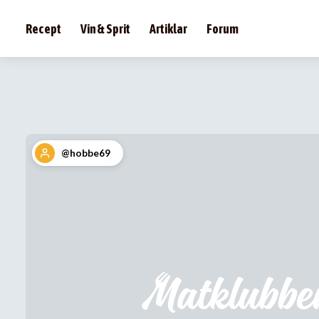
Recept
Vin & Sprit
Artiklar
Forum
@hobbe69