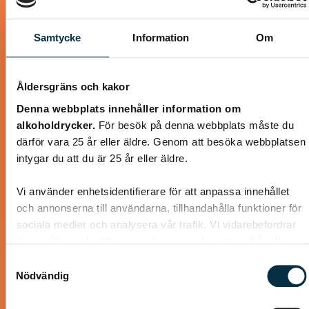
Samtycke
Information
Om
@koppargrytan
Åldersgräns och kakor
Denna webbplats innehåller information om
alkoholdrycker.
För besök på denna webbplats måste du
därför vara 25 år eller äldre. Genom att besöka webbplatsen
intygar du att du är 25 år eller äldre.
Vi använder enhetsidentifierare för att anpassa innehållet
och annonserna till användarna, tillhandahålla funktioner för
sociala medier och analysera vår trafik. Vi vidarebefordrar
även sådana identifierare och annan information från din
Kanel- och sojastekta
enhet till de sociala medier och annons- och analysföretag
Samtyckesval
som vi samarbetar med. Dessa kan i sin tur kombinera
kycklingsköttbullar
Nödvändig
informationen med annan information som du har
tillhandahållit eller som de har samlat in när du har använt
Lika goda som ”Mammas” köttbullar