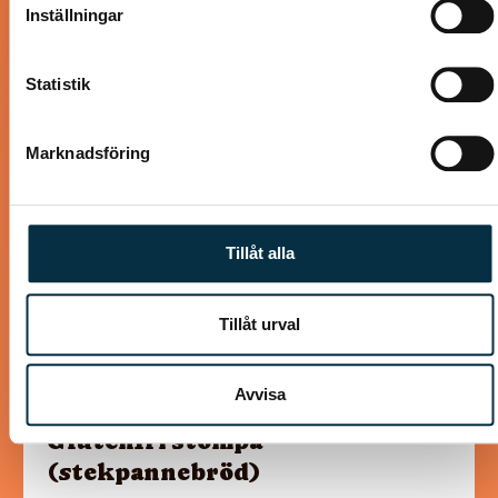
Inställningar
deras tjänster.
Statistik
@asaeon
Marknadsföring
Tillåt alla
Tillåt urval
Avvisa
Glutenfri stompa
(stekpannebröd)