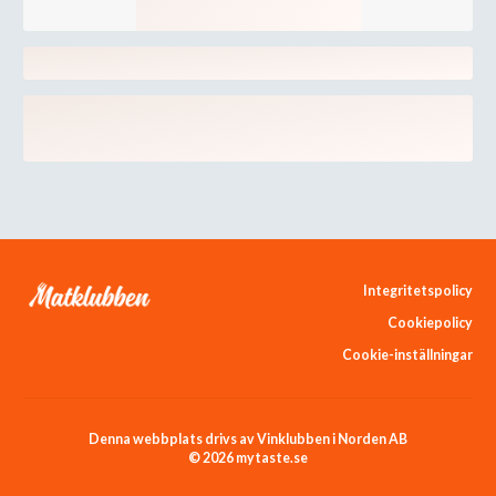
Integritetspolicy
Cookiepolicy
Cookie-inställningar
Denna webbplats drivs av Vinklubben i Norden AB
© 2026 mytaste.se