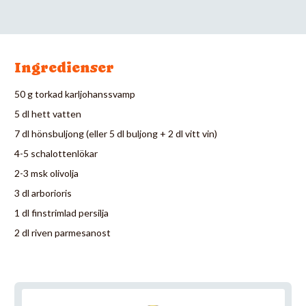
Ingredienser
50 g torkad karljohanssvamp
5 dl hett vatten
7 dl hönsbuljong (eller 5 dl buljong + 2 dl vitt vin)
4-5 schalottenlökar
2-3 msk olivolja
3 dl arborioris
1 dl finstrimlad persilja
2 dl riven parmesanost