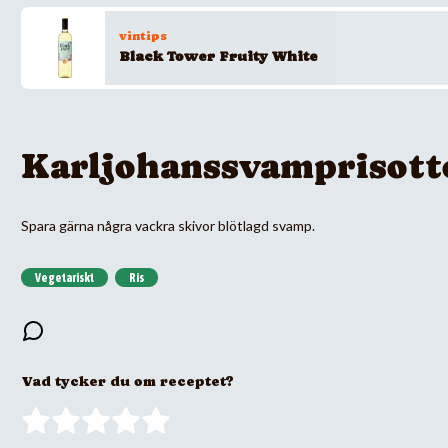
vintips
Black Tower Fruity White
Karljohanssvamprisott
Spara gärna några vackra skivor blötlagd svamp.
Vegetariskt
Ris
Vad tycker du om receptet?