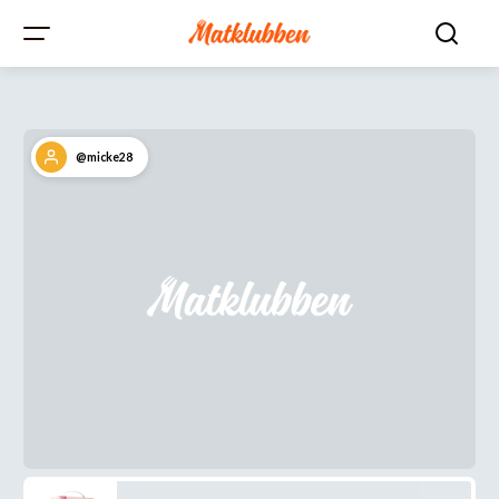
@micke28