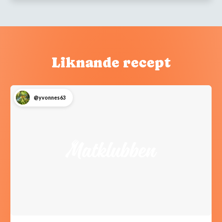
Liknande recept
@yvonnes63