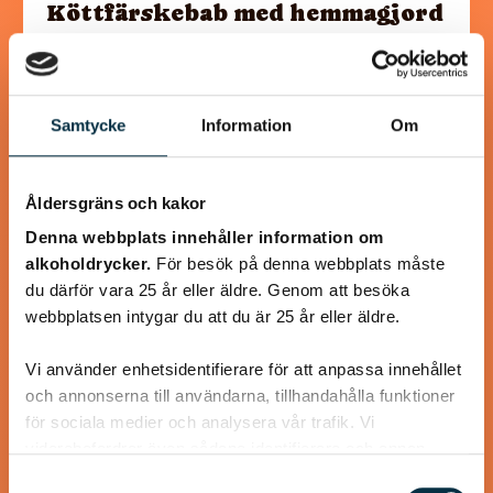
Köttfärskebab med hemmagjord
Kebabkrydda
Supergott, nyttigt och enkelt! Jag använder laktosfri
turkisk yoghurt, så blir rätten helt laktosfri.
Samtycke
Information
Om
Åldersgräns och kakor
Denna webbplats innehåller information om
@koppargrytan
alkoholdrycker.
För besök på denna webbplats måste
du därför vara 25 år eller äldre. Genom att besöka
webbplatsen intygar du att du är 25 år eller äldre.
Vi använder enhetsidentifierare för att anpassa innehållet
och annonserna till användarna, tillhandahålla funktioner
för sociala medier och analysera vår trafik. Vi
vidarebefordrar även sådana identifierare och annan
information från din enhet till de sociala medier och
Samtyckesval