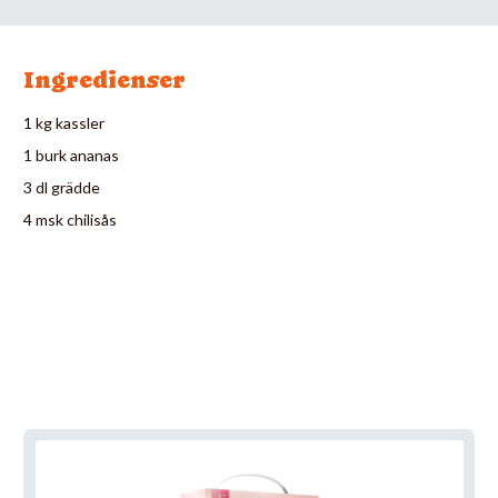
Ingredienser
1 kg kassler
1 burk ananas
3 dl grädde
4 msk chilisås