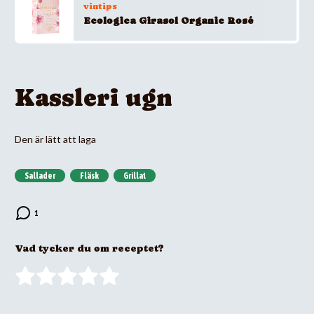
vintips
Ecologica Girasol Organic Rosé
Kassleri ugn
Den är lätt att laga
Sallader
Fläsk
Grillat
Vad tycker du om receptet?