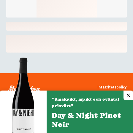
Integritetspolicy
Cookiepolicy
”Smakrikt, mjukt och oväntat
Cookie-inställningar
prisvärt”
Day & Night Pinot
Noir
Denna webbplats drivs av Vinklubben i Norden AB
© 2026 mytaste.se