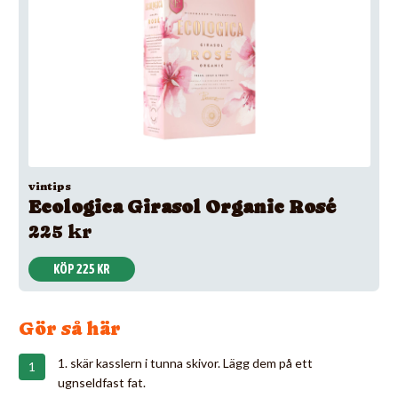
vintips
Ecologica Girasol Organic Rosé
225 kr
KÖP 225 KR
Gör så här
1. skär kasslern i tunna skivor. Lägg dem på ett
ugnseldfast fat.