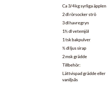
Ca 3/4 kg syrliga äpplen
2 dl rörsocker strö
3 dl havregryn
1½ dl vetemjöl
1 tsk bakpulver
½ dl ljus sirap
2 msk grädde
Tillbehör:
Lättvispad grädde eller
vaniljsås