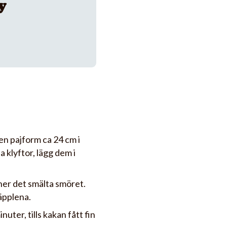
y
en pajform ca 24 cm i
a klyftor, lägg dem i
 ner det smälta smöret.
 äpplena.
uter, tills kakan fått fin