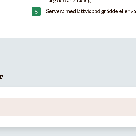
färg och är knäckig.
Servera med lättvispad grädde eller van
r