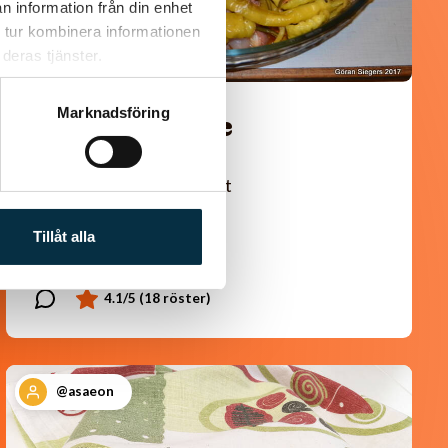
n information från din enhet
 tur kombinera informationen
deras tjänster.
Marknadsföring
Turkisk köfte
En längtan till Turkisk mat
Tillåt alla
@asaeon