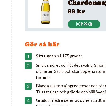
Chardonna
99 kr
KÖP 99 KR
Gör så här
Sätt ugnen på 175 grader.
Smält smöret och låt det svalna. Smörj 
diameter. Skala och skär äpplena i tunn
formen.
Blanda alla torra ingredienser och rör
Tillsätt sirap och grädde och häll över
Grädda i nedre delen av ugnen ca 30 min