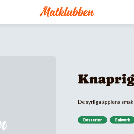
Knaprig
De syrliga äpplena smakar
Desserter
Bakverk