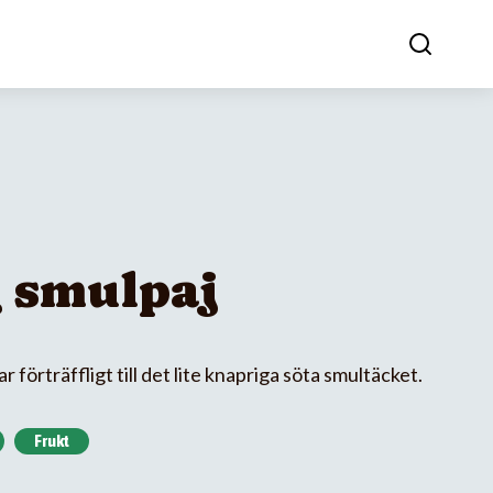
 smulpaj
 förträffligt till det lite knapriga söta smultäcket.
Frukt