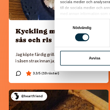
sociala medier och analysera 
till de sociala medier och a
med annan information som du 
Samtyckesval
Nödvändig
Kyckling med paprika
sås och ris
Jag köpte färdig grillad kyckling som jag la ner
Avvisa
i såsen strax innan jag serverade.
@heartfriend