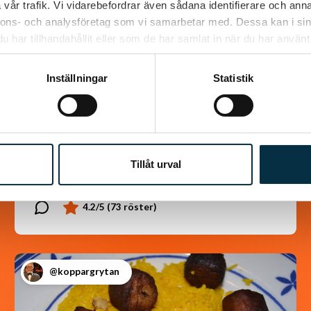
vår trafik. Vi vidarebefordrar även sådana identifierare och anna
nnons- och analysföretag som vi samarbetar med. Dessa kan i sin
har tillhandahållit eller som de har samlat in när du har använt 
Inställningar
Statistik
Chokladrulle
Jättegod rulle som alla som har smakat den
älskar den. Väldigt lätt att göra dessutom. i
det receptet jag hittade så var det halva…
Tillåt urval
@koppargrytan