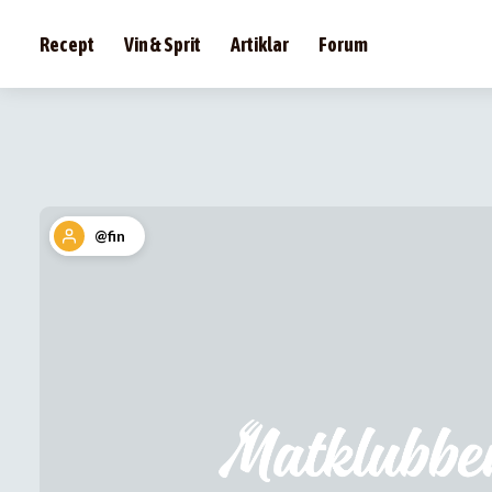
Recept
Vin & Sprit
Artiklar
Forum
@fin