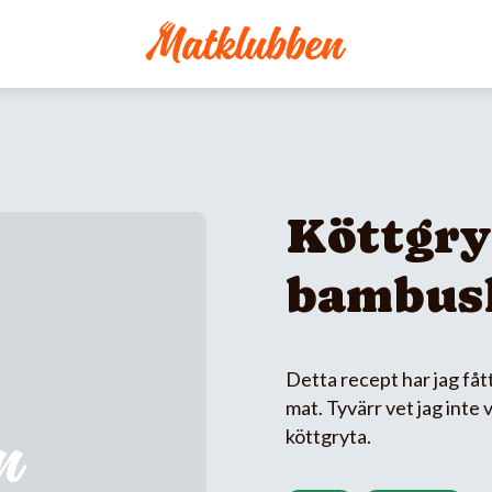
Köttgry
bambus
Detta recept har jag fåt
mat. Tyvärr vet jag inte 
köttgryta.