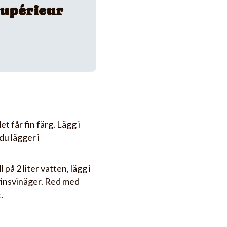
upérieur
et får fin färg. Lägg i
du lägger i
på 2 liter vatten, lägg i
tvinsvinäger. Red med
.