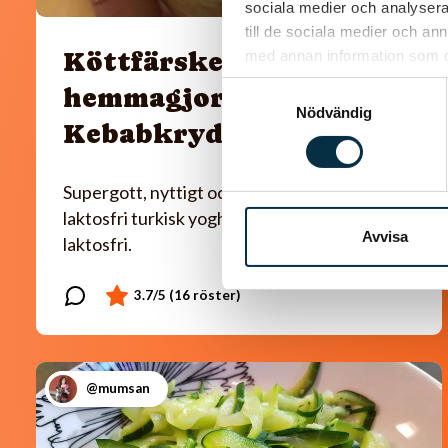
sociala medier och analysera 
till de sociala medier och a
Köttfärskebab med
med annan information som du 
Samtyckesval
hemmagjord
Nödvändig
Kebabkrydda
Supergott, nyttigt och enkelt! Jag använder
laktosfri turkisk yoghurt, så blir rätten helt
Avvisa
laktosfri.
@mumsan