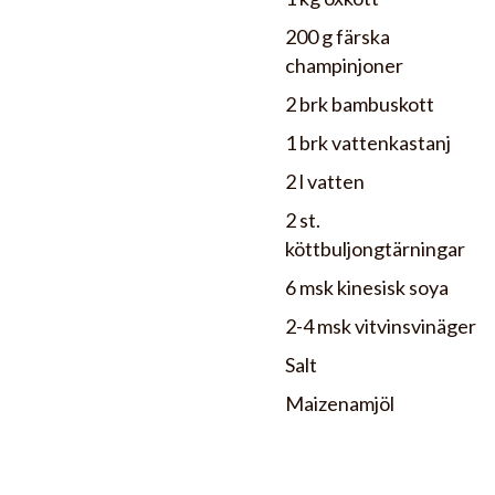
200 g färska
champinjoner
2 brk bambuskott
1 brk vattenkastanj
2 l vatten
2 st.
köttbuljongtärningar
6 msk kinesisk soya
2-4 msk vitvinsvinäger
Salt
Maizenamjöl