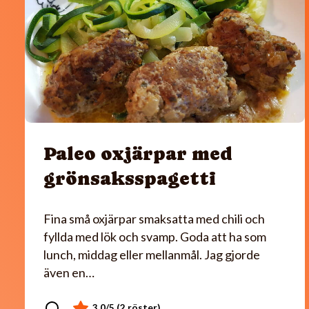
Paleo oxjärpar med
grönsaksspagetti
Fina små oxjärpar smaksatta med chili och
fyllda med lök och svamp. Goda att ha som
lunch, middag eller mellanmål. Jag gjorde
även en…