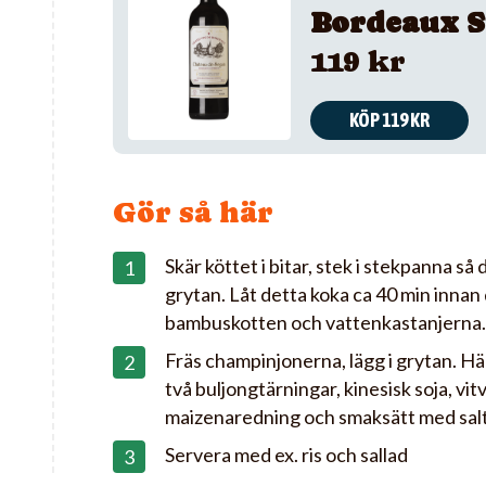
Bordeaux S
119 kr
KÖP 119 KR
Gör så här
Skär köttet i bitar, stek i stekpanna så d
grytan. Låt detta koka ca 40 min innan 
bambuskotten och vattenkastanjerna.
Fräs champinjonerna, lägg i grytan. Häll 
två buljongtärningar, kinesisk soja, vi
maizenaredning och smaksätt med salt
Servera med ex. ris och sallad