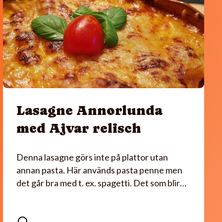
Lasagne Annorlunda
med Ajvar relisch
Denna lasagne görs inte på plattor utan
annan pasta. Här används pasta penne men
det går bra med t. ex. spagetti. Det som blir…