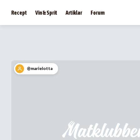
Recept
Vin & Sprit
Artiklar
Forum
@marielotta