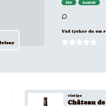
Kött
Asiatiskt
Vad tycker du om 
érieur
vintips
Château de