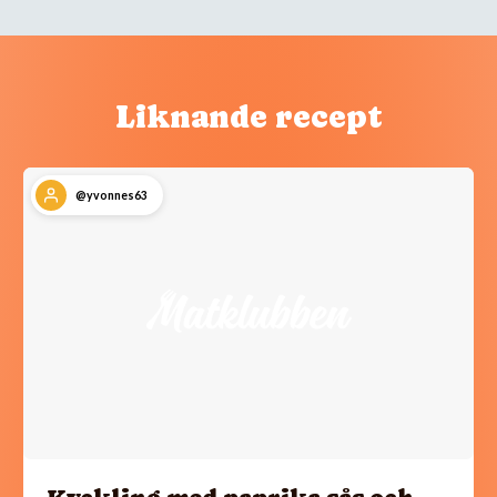
Liknande recept
@yvonnes63