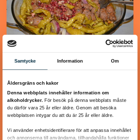
Turkisk köfte
Samtycke
Information
Om
En längtan till Turkisk mat
Åldersgräns och kakor
Denna webbplats innehåller information om
alkoholdrycker.
För besök på denna webbplats måste
du därför vara 25 år eller äldre. Genom att besöka
@koppargrytan
webbplatsen intygar du att du är 25 år eller äldre.
Vi använder enhetsidentifierare för att anpassa innehållet
och annonserna till användarna, tillhandahålla funktioner