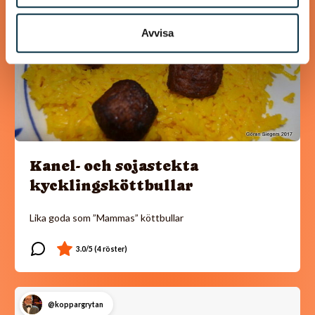
Avvisa
Kanel- och sojastekta
kycklingsköttbullar
Lika goda som ”Mammas” köttbullar
@koppargrytan