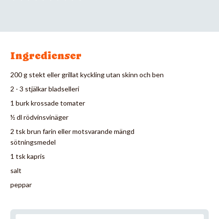
Ingredienser
200 g stekt eller grillat kyckling utan skinn och ben
2 - 3 stjälkar bladselleri
1 burk krossade tomater
½ dl rödvinsvinäger
2 tsk brun farin eller motsvarande mängd
sötningsmedel
1 tsk kapris
salt
peppar