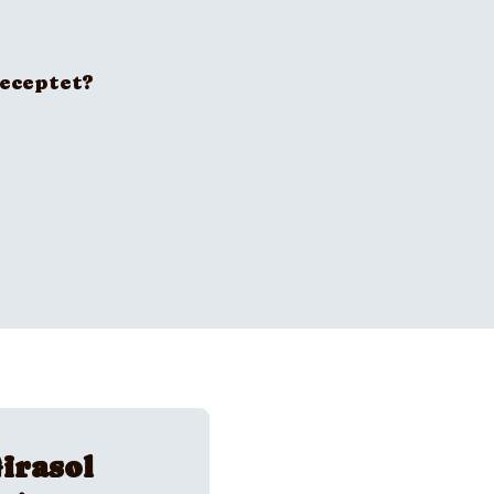
receptet?
irasol