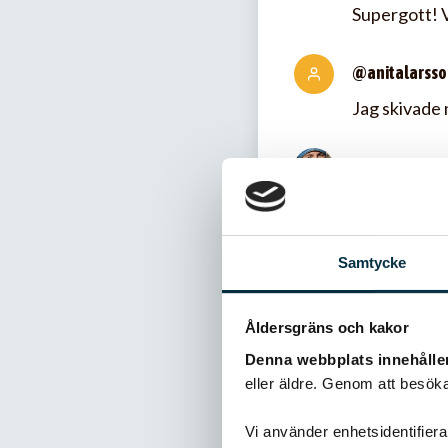
Supergott! V
@anitalarsso
Jag skivade 
@Maria Eriks
Mycket enkel
och lite papr
Samtycke
@Yngve Gran
Jag har lagt 
Åldersgräns och kakor
Denna webbplats innehålle
@Yngve Gran
eller äldre. Genom att besöka
Hej.Jag har 
Vi använder enhetsidentifierar