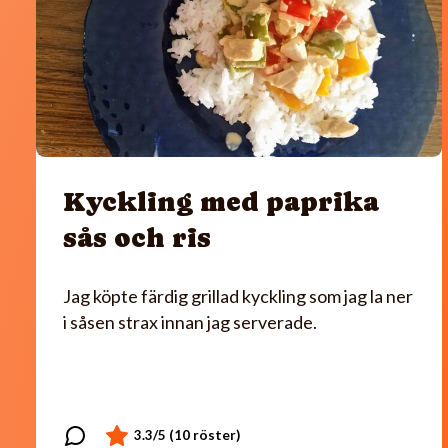
Kyckling med paprika
sås och ris
Jag köpte färdig grillad kyckling som jag la ner
i såsen strax innan jag serverade.