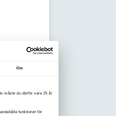
Hade i en 1/2 vitlök
Om
s måste du därför vara 25 år
n idag.
andahålla funktioner för