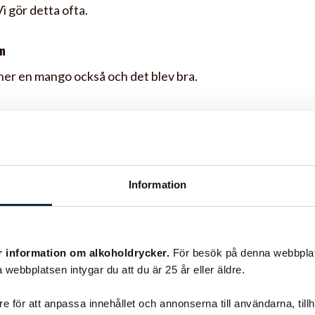
i gör detta ofta.
n
ner en mango också och det blev bra.
son
 och god kyckling rätt den får gott betyg av hela familjen. 
ika pulver för färgen skull.
Information
ath
in en bild. Hoppas du inte misstycker.
r information om alkoholdrycker.
För besök på denna webbplat
ath
 webbplatsen intygar du att du är 25 år eller äldre.
lånat recept på kycklingfilé i mangosås av dig. Ska priova de
e för att anpassa innehållet och annonserna till användarna, tillh