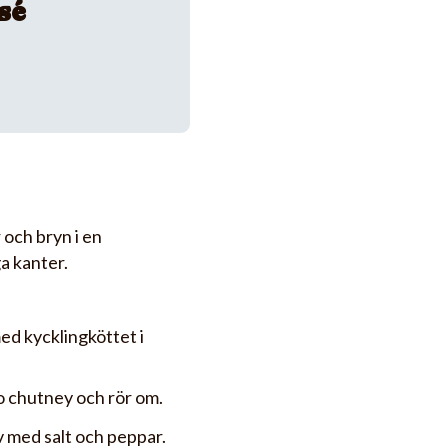
sé
r och bryn i en
a kanter.
med kycklingköttet i
o chutney och rör om.
v med salt och peppar.