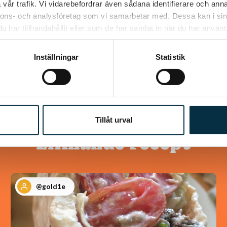
vår trafik. Vi vidarebefordrar även sådana identifierare och anna
nnons- och analysföretag som vi samarbetar med. Dessa kan i sin
har tillhandahållit eller som de har samlat in när du har använt 
Inställningar
Statistik
Tillåt urval
Liknande recept
@gold1e