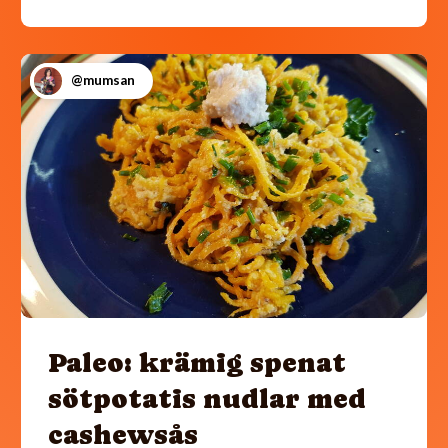
@mumsan
Paleo: krämig spenat
sötpotatis nudlar med
cashewsås