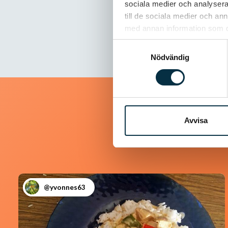
sociala medier och analysera 
till de sociala medier och a
med annan information som du 
Samtyckesval
Nödvändig
Avvisa
@yvonnes63