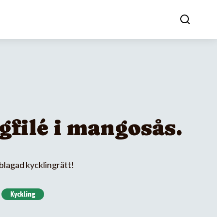
filé i mangosås.
lagad kycklingrätt!
Kyckling