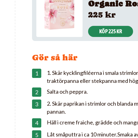
Organic Ro
225 kr
KÖP 225 KR
Gör så här
1. Skär kycklingfiléerna i smala strimlo
traktörpanna eller stekpanna med hög
Salta och peppra.
2. Skär paprikan i strimlor och blanda 
pannan.
Häll i creme fraiche, grädde och mang
Låt småputtra i ca 10 minuter.Smaka a