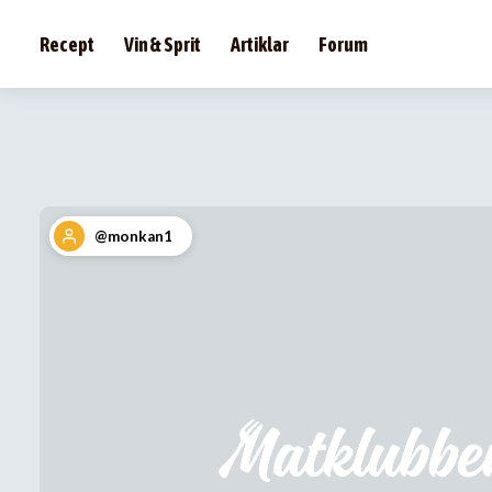
Recept
Vin & Sprit
Artiklar
Forum
@monkan1