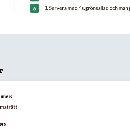
3. Servera med ris,grönsallad och man
r
onners
maträtt.
ors