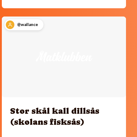
@wallance
Stor skål kall dillsås
(skolans fisksås)