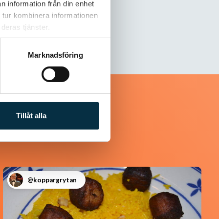
n information från din enhet
 tur kombinera informationen
deras tjänster.
Marknadsföring
Tillåt alla
@koppargrytan