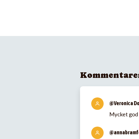
Kommentare
@Veronica D
Mycket god 
@annabramf