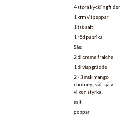
4 stora kycklingfiléer
1 krm vitpeppar
1 tsk salt
1 röd paprika
Sås:
2 dl creme fraiche
1 dl vispgrädde
2 - 3 msk mango
chutney , välj själv
vilken styrka .
salt
peppar