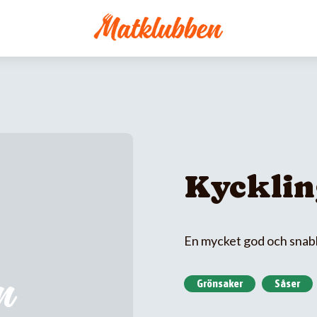
Kyckling
En mycket god och snabb
Grönsaker
Såser