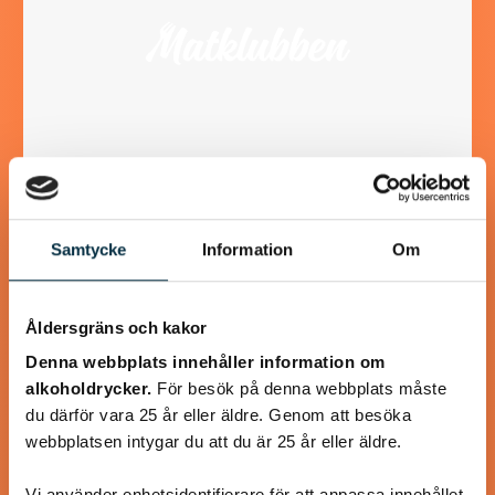
Köttfärskebab med hemmagjord
Samtycke
Information
Om
Kebabkrydda
Supergott, nyttigt och enkelt! Jag använder laktosfri
Åldersgräns och kakor
turkisk yoghurt, så blir rätten helt laktosfri.
Denna webbplats innehåller information om
alkoholdrycker.
För besök på denna webbplats måste
du därför vara 25 år eller äldre. Genom att besöka
webbplatsen intygar du att du är 25 år eller äldre.
@koppargrytan
Vi använder enhetsidentifierare för att anpassa innehållet