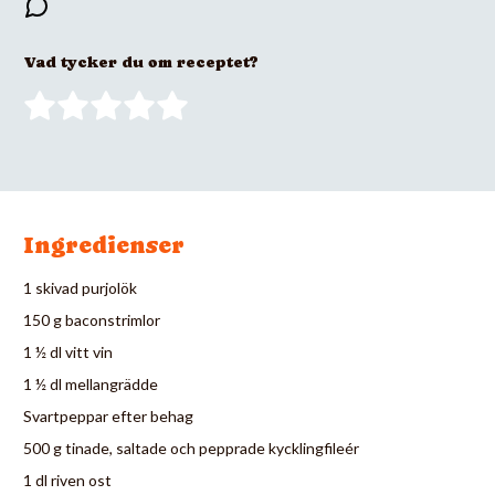
Vad tycker du om receptet?
Ingredienser
1 skivad purjolök
150 g baconstrimlor
1 ½ dl vitt vin
1 ½ dl mellangrädde
Svartpeppar efter behag
500 g tinade, saltade och pepprade kycklingfileér
1 dl riven ost