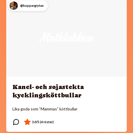
@koppargrytan
Kanel- och sojastekta
kycklingsköttbullar
Lika goda som ”Mammas” köttbullar