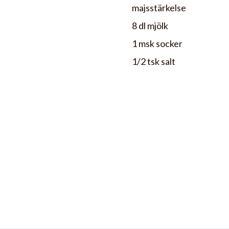
majsstärkelse
8 dl mjölk
1 msk socker
1/2 tsk salt