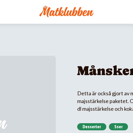
Månske
Detta är också gjort av 
majsstärkelse paketet. Om 
dl majsstärkelse och kok
Desserter
Sser