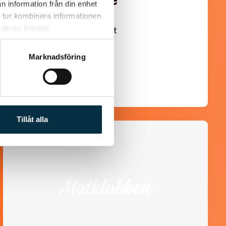
Turkisk köfte
n information från din enhet
 tur kombinera informationen
deras tjänster.
En längtan till Turkisk mat
Marknadsföring
Tillåt alla
@linux222