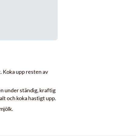
k. Koka upp resten av
n under ständig, kraftig
lt och koka hastigt upp.
mjölk.