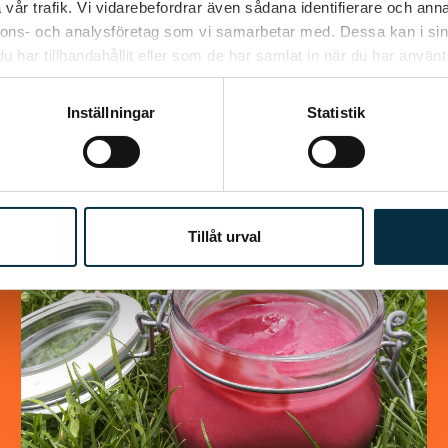
Chokladrulle
vår trafik. Vi vidarebefordrar även sådana identifierare och anna
nnons- och analysföretag som vi samarbetar med. Dessa kan i sin
har tillhandahållit eller som de har samlat in när du har använt 
Jättegod rulle som alla som har smakat den
älskar den. Väldigt lätt att göra dessutom. i
det receptet jag hittade så var det halva…
Inställningar
Statistik
Tillåt urval
@asaeon