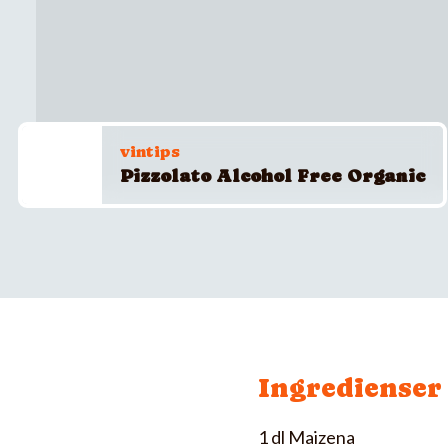
vintips
Pizzolato Alcohol Free Organic
Ingredienser
1 dl Maizena