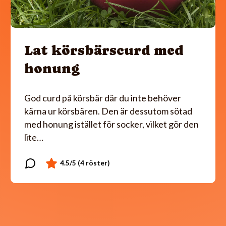
Lat körsbärscurd med
honung
God curd på körsbär där du inte behöver
kärna ur körsbären. Den är dessutom sötad
med honung istället för socker, vilket gör den
lite…