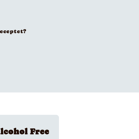
receptet?
lcohol Free