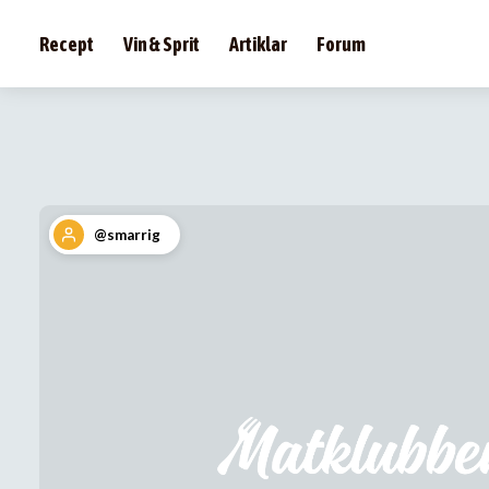
Recept
Vin & Sprit
Artiklar
Forum
@smarrig