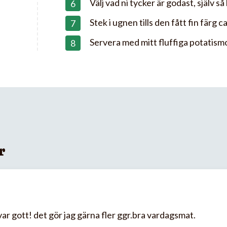
Välj vad ni tycker är godast, själv så
Stek i ugnen tills den fått fin färg 
Servera med mitt fluffiga potatism
r
r gott! det gör jag gärna fler ggr.bra vardagsmat.