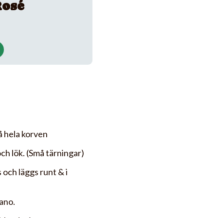
Rosé
å hela korven
ch lök. (Små tärningar)
och läggs runt & i
ano.