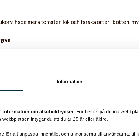
lukorv, hade mera tomater, lök och färska örter i botten, m
rgren
ugn så skulle jag tro runt 170-200 grader jag kör 170grade
ugnsvärme??
Information
ldegren Andersson
Alla i familjen älskade det! Och de är inte ofta min son på 2
r information om alkoholdrycker.
För besök på denna webbplat
an gjorde på detta, gjorde mos med persilja i till. :) Tumme
 webbplatsen intygar du att du är 25 år eller äldre.
e för att anpassa innehållet och annonserna till användarna, tillh