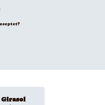
receptet?
 Girasol