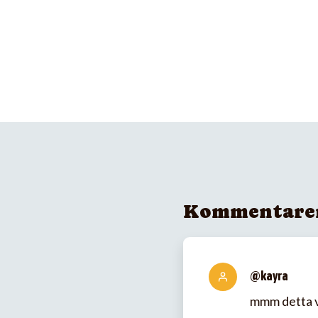
Kommentare
@kayra
mmm detta va