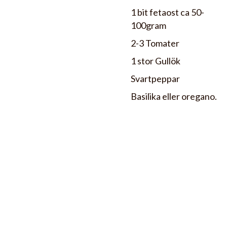
1 bit fetaost ca 50-
100gram
2-3 Tomater
1 stor Gullök
Svartpeppar
Basilika eller oregano.