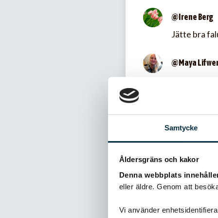
@Irene Berg
Jätte bra fa
@Maya Lifwe
Beroende på 
@Maria
Men vilken 
Samtycke
@Gabriella O
Åldersgräns och kakor
Åh så gott! 
Denna webbplats innehålle
mycket som h
eller äldre. Genom att besöka
familj!
Vi använder enhetsidentifierar