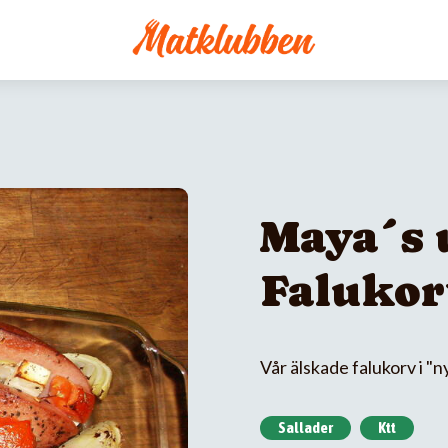
Maya´s 
Falukor
Vår älskade falukorv i "n
Sallader
Ktt