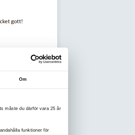
ycket gott!
r på varmluft :)
Om
2 månader äter så
s måste du därför vara 25 år
n upp från Bella m.
andahålla funktioner för