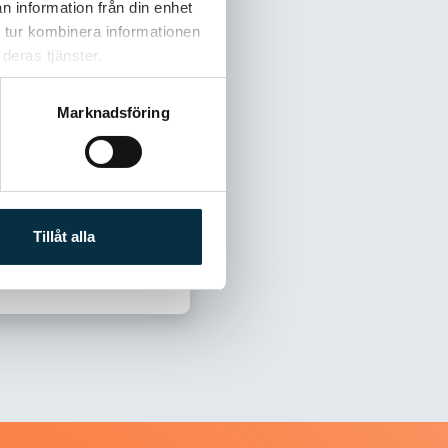
n information från din enhet
 tur kombinera informationen
deras tjänster.
Marknadsföring
Tillåt alla