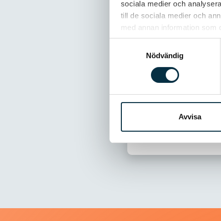
sociala medier och analysera 
@ek ingrid
till de sociala medier och a
Gott!
med annan information som du 
Samtyckesval
@Dzinta Brän
Nödvändig
Det här äter
@ANNIKA Joh
MUMS!!!!!!
Avvisa