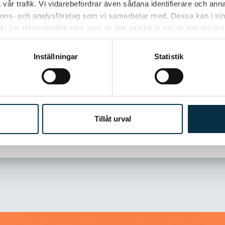
vår trafik. Vi vidarebefordrar även sådana identifierare och anna
nnons- och analysföretag som vi samarbetar med. Dessa kan i sin
har tillhandahållit eller som de har samlat in när du har använt 
nvall
Inställningar
Statistik
 jag gärna igen.
nsson
!
Tillåt urval