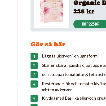
Organic 
225 kr
KÖP 225 KR
Gör så här
Lägg falukorven i en ugnsform.
Skär en skåra , ganska djupt uppe p
och stoppa i tomatbitar & feta ost o
Resterande lök och tomater klyftas 
mitten av korven.
Krydda med Basilika eller/och oreg