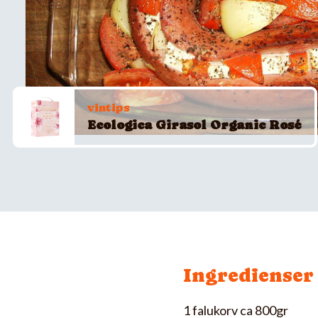
vintips
Ecologica Girasol Organic Rosé
Ingredienser
1 falukorv ca 800gr