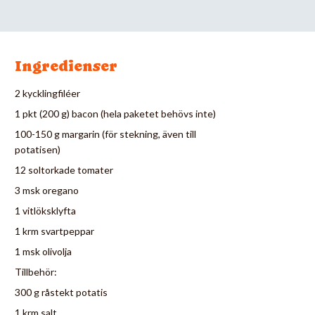
Ingredienser
2 kycklingfiléer
1 pkt (200 g) bacon (hela paketet behövs inte)
100-150 g margarin (för stekning, även till
potatisen)
12 soltorkade tomater
3 msk oregano
1 vitlöksklyfta
1 krm svartpeppar
1 msk olivolja
Tillbehör:
300 g råstekt potatis
1 krm salt