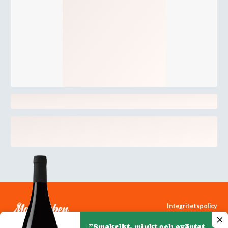
Integritetspolicy
Cookiepolicy
”Smakrikt, mjukt och oväntat