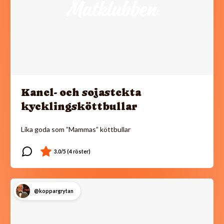
Kanel- och sojastekta
kycklingsköttbullar
Lika goda som ”Mammas” köttbullar
@koppargrytan