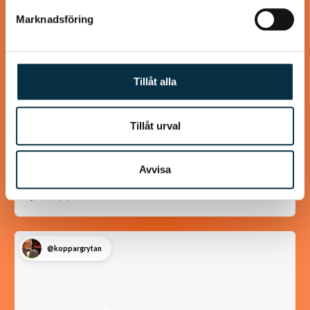
Marknadsföring
Tillåt alla
Våfflor med Svecia och
lufttorkad skinka
Tillåt urval
Svecia, paprika och lufttorkad skinka lyfter våfflorna till
oanade höjder! Våffelsmet och tillbehör kan göras i förväg.
Avvisa
@koppargrytan