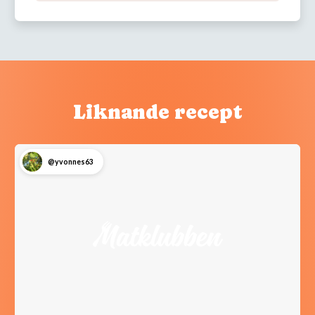
Liknande recept
@yvonnes63