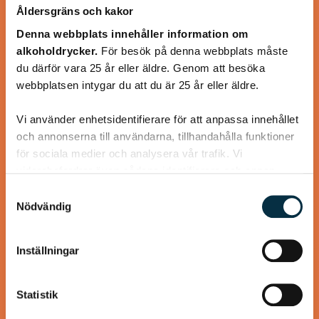
Åldersgräns och kakor
Denna webbplats innehåller information om
alkoholdrycker.
För besök på denna webbplats måste
du därför vara 25 år eller äldre. Genom att besöka
webbplatsen intygar du att du är 25 år eller äldre.
Turkisk köfte
Vi använder enhetsidentifierare för att anpassa innehållet
En längtan till Turkisk mat
och annonserna till användarna, tillhandahålla funktioner
för sociala medier och analysera vår trafik. Vi
vidarebefordrar även sådana identifierare och annan
information från din enhet till de sociala medier och
Samtyckesval
annons- och analysföretag som vi samarbetar med.
Nödvändig
Dessa kan i sin tur kombinera informationen med annan
@koppargrytan
information som du har tillhandahållit eller som de har
Inställningar
samlat in när du har använt deras tjänster.
Statistik