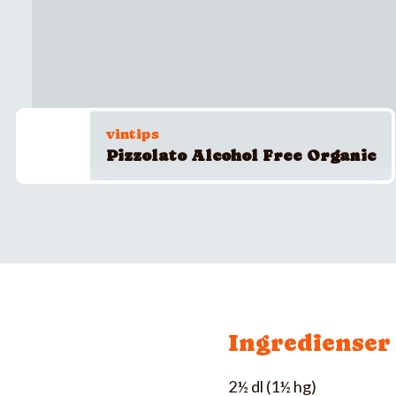
vintips
Pizzolato Alcohol Free Organic
Ingredienser
2½ dl (1½ hg)