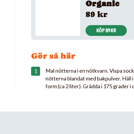
Organic
89 kr
KÖP 89 KR
Gör så här
Mal nötterna i en nötkvarn. Vispa sock
nötterna blandat med bakpulver. Häll 
form (ca 2 liter). Grädda i 175 grader i 