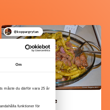
@koppargrytan
Om
s måste du därför vara 25 år
Turkisk köfte
andahålla funktioner för