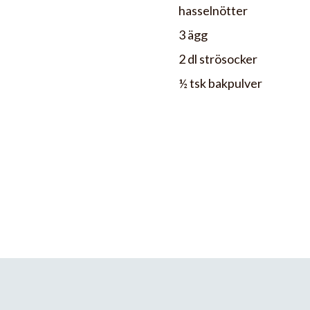
hasselnötter
3 ägg
2 dl strösocker
½ tsk bakpulver