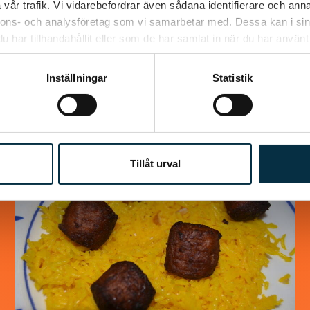
vår trafik. Vi vidarebefordrar även sådana identifierare och anna
Jättegod rulle som alla som har smakat den
nnons- och analysföretag som vi samarbetar med. Dessa kan i sin
älskar den. Väldigt lätt att göra dessutom. i
har tillhandahållit eller som de har samlat in när du har använt 
det receptet jag hittade så var det halva…
Inställningar
Statistik
@koppargrytan
Tillåt urval