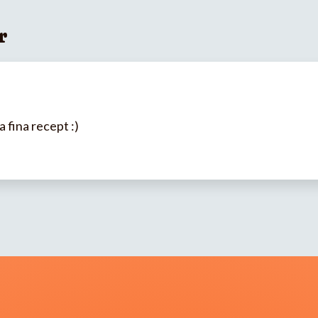
r
a fina recept :)