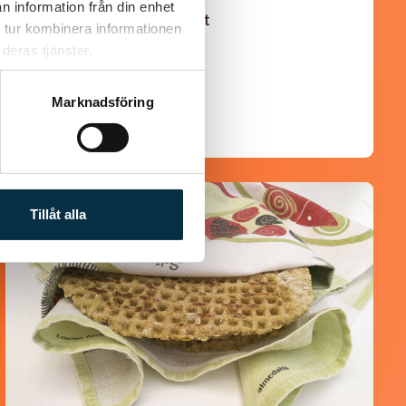
n information från din enhet
En längtan till Turkisk mat
 tur kombinera informationen
deras tjänster.
Marknadsföring
@asaeon
Tillåt alla