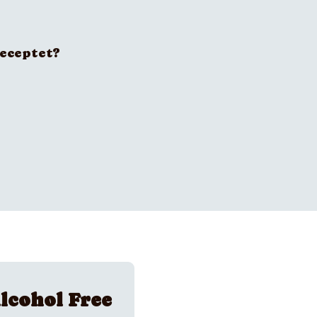
receptet?
lcohol Free