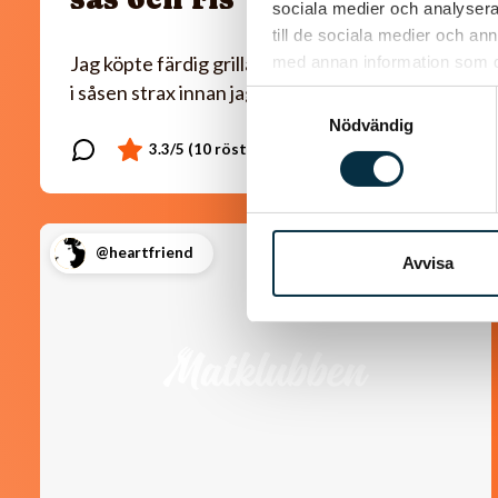
sociala medier och analysera 
till de sociala medier och a
Jag köpte färdig grillad kyckling som jag la ner
med annan information som du 
i såsen strax innan jag serverade.
Samtyckesval
Nödvändig
@heartfriend
Avvisa