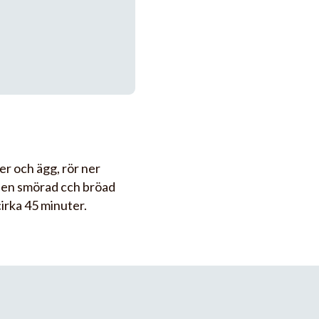
er och ägg, rör ner
i en smörad cch bröad
cirka 45 minuter.