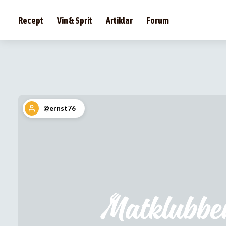
Recept
Vin & Sprit
Artiklar
Forum
@ernst76