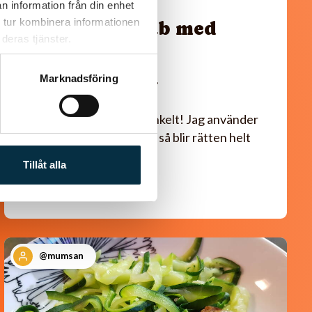
n information från din enhet
 tur kombinera informationen
Köttfärskebab med
deras tjänster.
hemmagjord
Kebabkrydda
Marknadsföring
Supergott, nyttigt och enkelt! Jag använder
laktosfri turkisk yoghurt, så blir rätten helt
laktosfri.
Tillåt alla
@mumsan