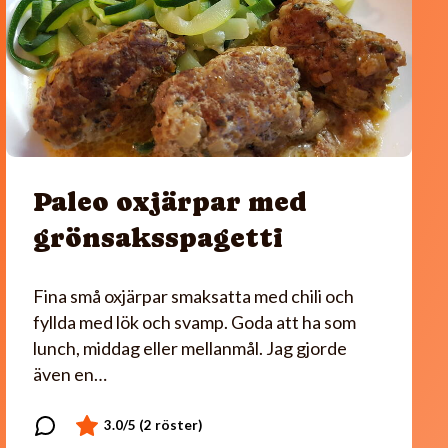
Paleo oxjärpar med
grönsaksspagetti
Fina små oxjärpar smaksatta med chili och
fyllda med lök och svamp. Goda att ha som
lunch, middag eller mellanmål. Jag gjorde
även en…