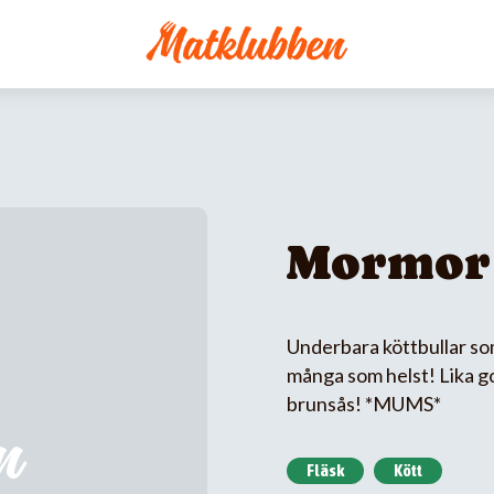
Mormor 
Underbara köttbullar s
många som helst! Lika go
brunsås! *MUMS*
Fläsk
Kött