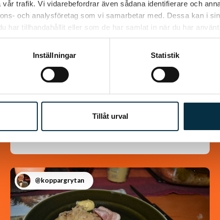
vår trafik. Vi vidarebefordrar även sådana identifierare och anna
nnons- och analysföretag som vi samarbetar med. Dessa kan i sin
LCHF Fläskpannkaka
har tillhandahållit eller som de har samlat in när du har använt 
För dig som älskar pannkaka men inte
Inställningar
Statistik
använder mjöl
Tillåt urval
@koppargrytan