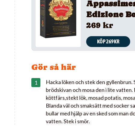
Appassime
Edizione B
269 kr
KÖP 269 KR
Gör så här
Hacka löken och stek den gyllenbrun. 
brödskivan och mosa den i lite vatten.
köttfärs,stekt lök, mosad potatis, mos
Blanda väl och smaksätt med socker sal
bullar med hjälp av en sked som man do
vatten. Stek i smör.