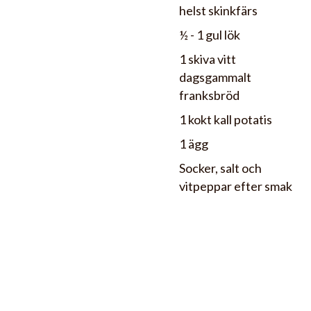
helst skinkfärs
½ - 1 gul lök
1 skiva vitt
dagsgammalt
franksbröd
1 kokt kall potatis
1 ägg
Socker, salt och
vitpeppar efter smak