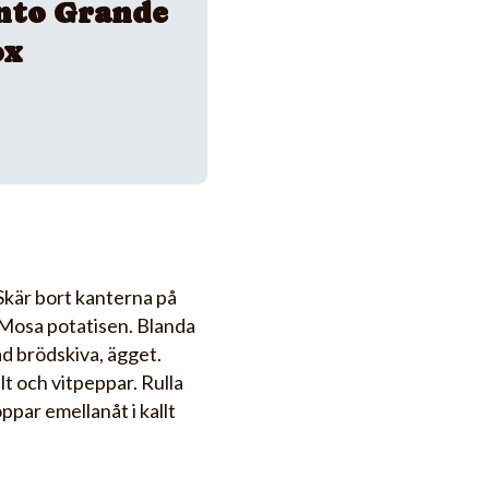
nto Grande
ox
Skär bort kanterna på
 Mosa potatisen. Blanda
ad brödskiva, ägget.
t och vitpeppar. Rulla
ppar emellanåt i kallt