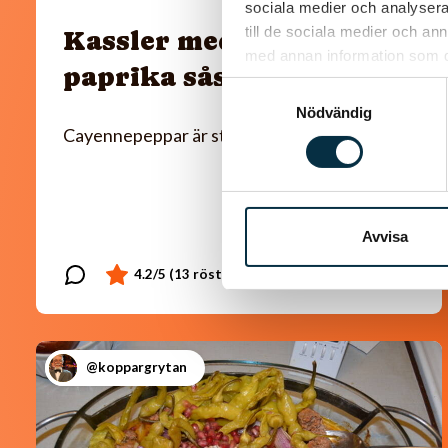
sociala medier och analysera 
till de sociala medier och a
Kassler med ris och
med annan information som du 
paprika sås
Samtyckesval
Nödvändig
Cayennepeppar är starkt så ta lite i taget.
Avvisa
@koppargrytan