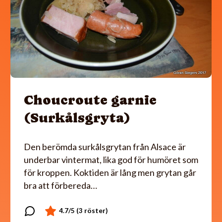
Choucroute garnie
(Surkålsgryta)
Den berömda surkålsgrytan från Alsace är
underbar vintermat, lika god för humöret som
för kroppen. Koktiden är lång men grytan går
bra att förbereda…