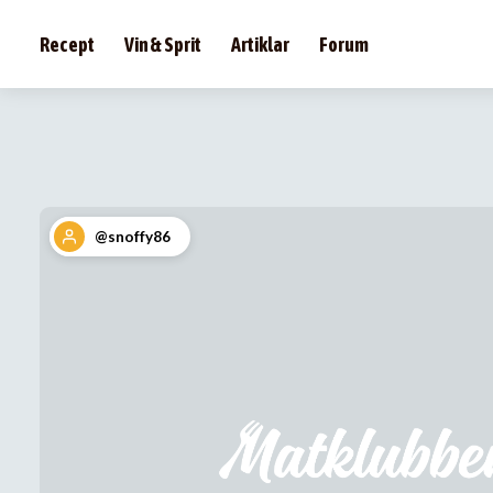
Recept
Vin & Sprit
Artiklar
Forum
@snoffy86