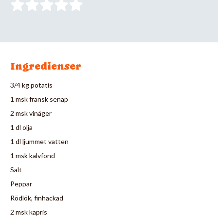
Ingredienser
3/4 kg potatis
1 msk fransk senap
2 msk vinäger
1 dl olja
1 dl ljummet vatten
1 msk kalvfond
Salt
Peppar
Rödlök, finhackad
2 msk kapris