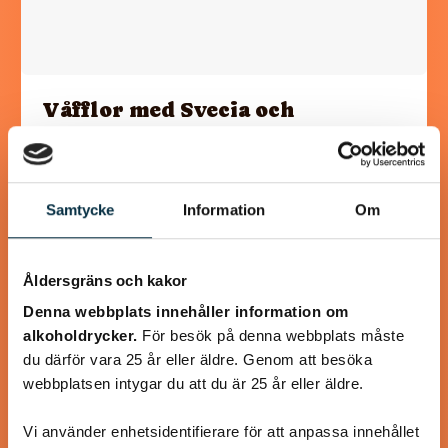
Våfflor med Svecia och
lufttorkad skinka
Svecia, paprika och lufttorkad skinka lyfter våfflorna till
oanade höjder! Våffelsmet och tillbehör kan göras i förväg.
Samtycke
Information
Om
Åldersgräns och kakor
Denna webbplats innehåller information om
@koppargrytan
alkoholdrycker.
För besök på denna webbplats måste
du därför vara 25 år eller äldre. Genom att besöka
webbplatsen intygar du att du är 25 år eller äldre.
Vi använder enhetsidentifierare för att anpassa innehållet