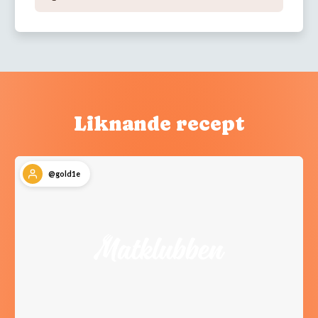
Liknande recept
@gold1e