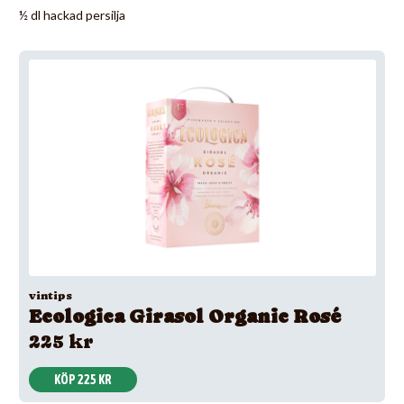
½ dl hackad persilja
vintips
Ecologica Girasol Organic Rosé
225 kr
KÖP 225 KR