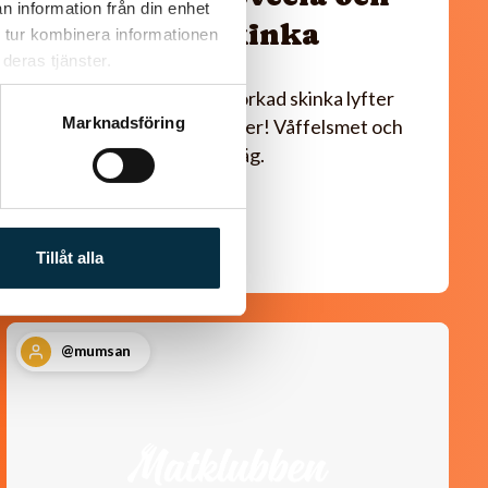
n information från din enhet
lufttorkad skinka
 tur kombinera informationen
deras tjänster.
Svecia, paprika och lufttorkad skinka lyfter
Marknadsföring
våfflorna till oanade höjder! Våffelsmet och
tillbehör kan göras i förväg.
Tillåt alla
@mumsan