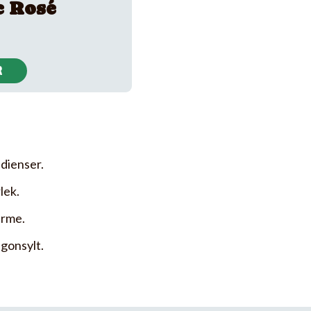
c Rosé
R
dienser.
lek.
ärme.
gonsylt.