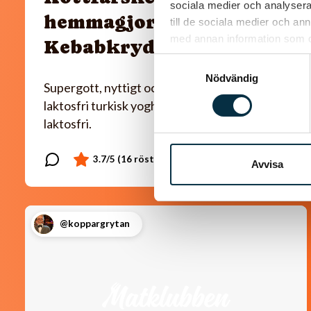
sociala medier och analysera 
hemmagjord
till de sociala medier och a
med annan information som du 
Kebabkrydda
Samtyckesval
Nödvändig
Supergott, nyttigt och enkelt! Jag använder
laktosfri turkisk yoghurt, så blir rätten helt
laktosfri.
Avvisa
@koppargrytan