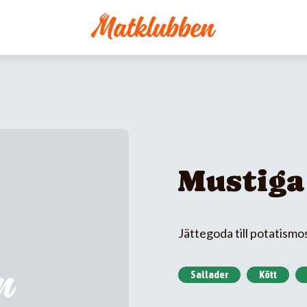
Mustiga
Jättegoda till potatismo
Sallader
Kött