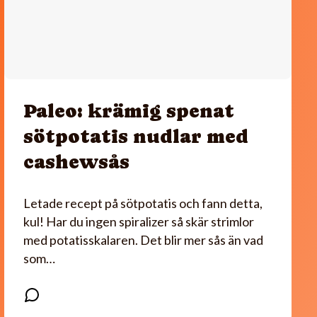
Paleo: krämig spenat
sötpotatis nudlar med
cashewsås
Letade recept på sötpotatis och fann detta,
kul! Har du ingen spiralizer så skär strimlor
med potatisskalaren. Det blir mer sås än vad
som…