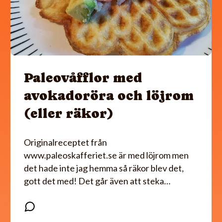
Paleovåfflor med
avokadoröra och löjrom
(eller räkor)
Originalreceptet från
www.paleoskafferiet.se är med löjrom men
det hade inte jag hemma så räkor blev det,
gott det med! Det går även att steka…