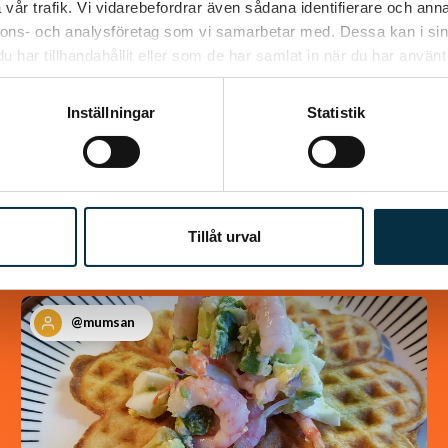
vår trafik. Vi vidarebefordrar även sådana identifierare och anna
nnons- och analysföretag som vi samarbetar med. Dessa kan i sin
En längtan till Turkisk mat
har tillhandahållit eller som de har samlat in när du har använt 
Inställningar
Statistik
Tillåt urval
@mumsan