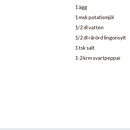
1 ägg
1 msk potatismjöl
1/2 dl vatten
1/2 dl rårörd lingonsylt
1 tsk salt
1-2 krm svartpeppar