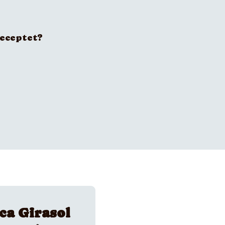
receptet?
ca Girasol