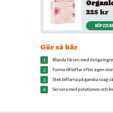
Organi
225 kr
KÖP 225 K
Gör så här
Blanda färsen med övriga ingre
Forma till biffar efter egen stor
Stek biffarna på ganska svag v
Servera med potatismos och lin