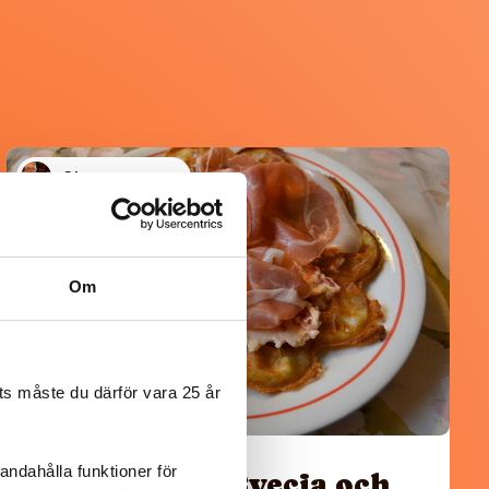
@koppargrytan
Om
s måste du därför vara 25 år
andahålla funktioner för
Våfflor med Svecia och