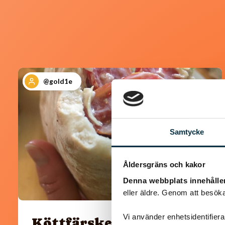
@gold1e
Samtycke
Åldersgräns och kakor
Denna webbplats innehålle
eller äldre. Genom att besöka
Vi använder enhetsidentifierar
Köttfärskebab med