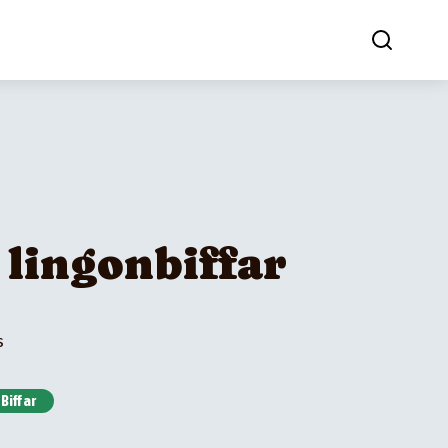
 lingonbiffar
s
Biffar