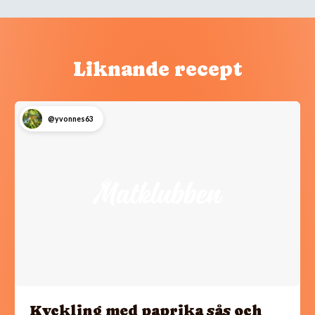
Liknande recept
@yvonnes63
Kyckling med paprika sås och