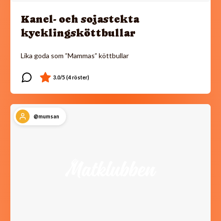
Kanel- och sojastekta
kycklingsköttbullar
Lika goda som ”Mammas” köttbullar
@mumsan