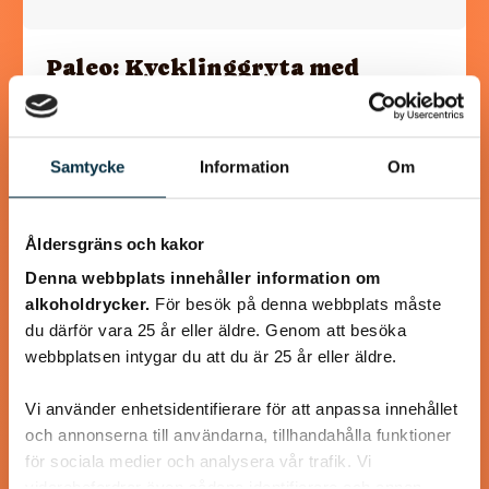
Paleo: Kycklinggryta med
mango och mandelsmör
Smarrigt! Jag bytte ut persiljan mot koriander och
Samtycke
Information
Om
serverade med råstekt sötpotatistärningar.
Åldersgräns och kakor
Denna webbplats innehåller information om
alkoholdrycker.
För besök på denna webbplats måste
@roskerstin
du därför vara 25 år eller äldre. Genom att besöka
webbplatsen intygar du att du är 25 år eller äldre.
Vi använder enhetsidentifierare för att anpassa innehållet
och annonserna till användarna, tillhandahålla funktioner
för sociala medier och analysera vår trafik. Vi
vidarebefordrar även sådana identifierare och annan