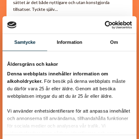
sättet är det både nyttigare och utan konstgjorda
tillsatser. Tyckte själv…
Samtycke
Information
Om
@koppargrytan
Åldersgräns och kakor
Denna webbplats innehåller information om
alkoholdrycker.
För besök på denna webbplats måste
du därför vara 25 år eller äldre. Genom att besöka
webbplatsen intygar du att du är 25 år eller äldre.
Vi använder enhetsidentifierare för att anpassa innehållet
och annonserna till användarna, tillhandahålla funktioner
för sociala medier och analysera vår trafik. Vi
Våfflor med Svecia och
vidarebefordrar även sådana identifierare och annan