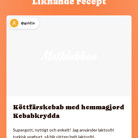
Liknande recept
@gold1e
Köttfärskebab med hemmagjord
Kebabkrydda
Supergott, nyttigt och enkelt! Jag använder laktosfri
turkisk yoghurt, så blir rätten helt laktosfri.