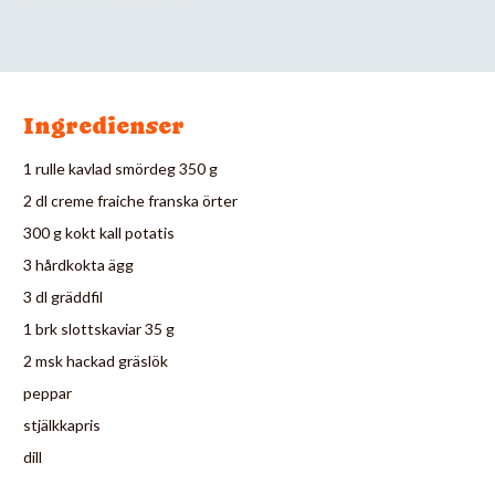
Ingredienser
1 rulle kavlad smördeg 350 g
2 dl creme fraiche franska örter
300 g kokt kall potatis
3 hårdkokta ägg
3 dl gräddfil
1 brk slottskaviar 35 g
2 msk hackad gräslök
peppar
stjälkkapris
dill