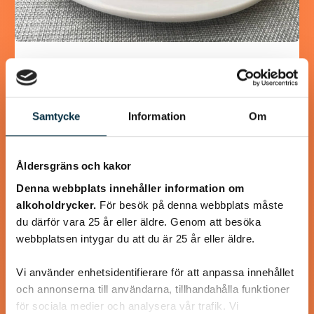
Glutenfria och mättande
pannkakor
Samtycke
Information
Om
Detta recept innehåller mer ägg än ett vanligt
pannkaksrecept, eftersom det mättar mer och eftersom
det behövs för att binda ihop det glutenfria mjölet.…
Åldersgräns och kakor
Denna webbplats innehåller information om
alkoholdrycker.
För besök på denna webbplats måste
du därför vara 25 år eller äldre. Genom att besöka
@linux222
webbplatsen intygar du att du är 25 år eller äldre.
Vi använder enhetsidentifierare för att anpassa innehållet
och annonserna till användarna, tillhandahålla funktioner
för sociala medier och analysera vår trafik. Vi