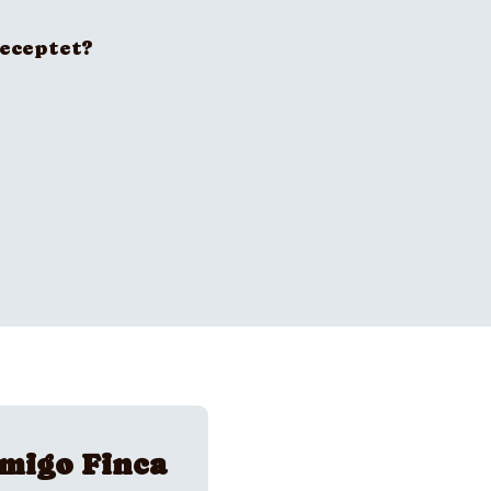
receptet?
migo Finca