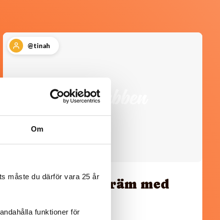
@tinah
Om
s måste du därför vara 25 år
Mascarponekräm med
bärsås
andahålla funktioner för