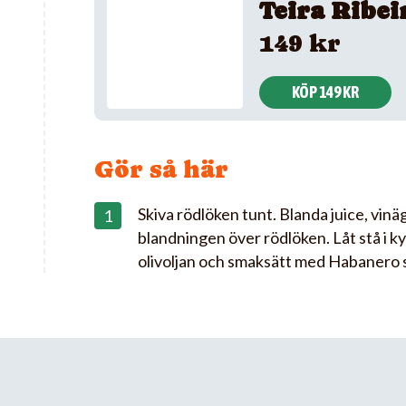
Teira Ribei
149 kr
KÖP 149 KR
Gör så här
Skiva rödlöken tunt. Blanda juice, vinäg
blandningen över rödlöken. Låt stå i ky
olivoljan och smaksätt med Habanero s