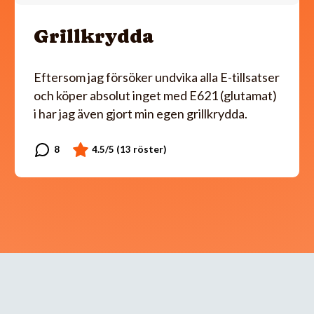
Grillkrydda
Eftersom jag försöker undvika alla E-tillsatser
och köper absolut inget med E621 (glutamat)
i har jag även gjort min egen grillkrydda.