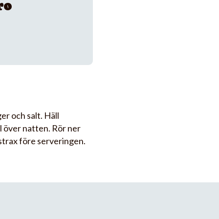
ro
er och salt. Häll
l över natten. Rör ner
trax före serveringen.