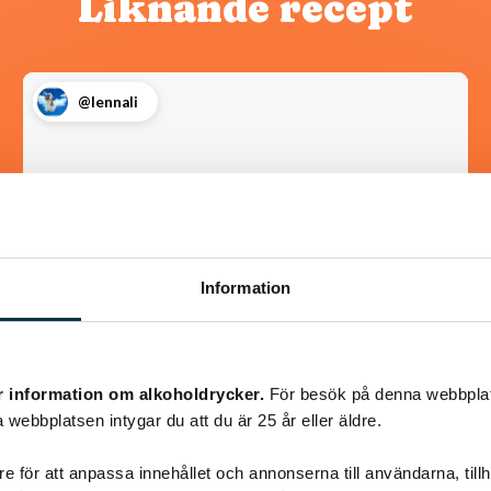
Liknande recept
@lennali
Information
r information om alkoholdrycker.
För besök på denna webbplat
Rabarber- och lökcurd
 webbplatsen intygar du att du är 25 år eller äldre.
En kräm på rabarber och lök som smakar smör
e för att anpassa innehållet och annonserna till användarna, tillh