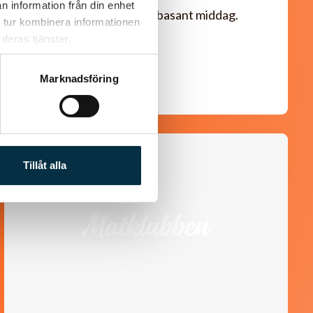
n information från din enhet
En frisk avslutning på en basant middag.
 tur kombinera informationen
deras tjänster.
Marknadsföring
@lilloo
Tillåt alla