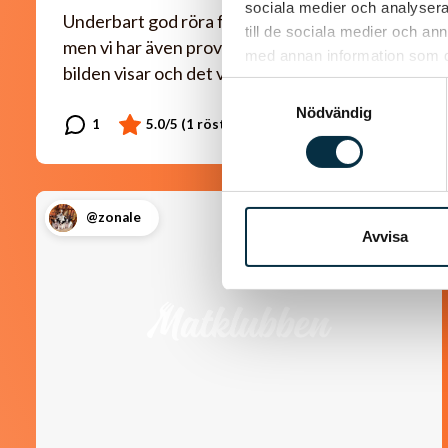
sociala medier och analysera 
Underbart god röra framför allt till stekt fisk,
till de sociala medier och a
men vi har även provat till pannbiff som
med annan information som du 
bilden visar och det var delikat.
Samtyckesval
Nödvändig
@zonale
Avvisa