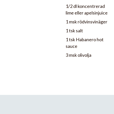
1/2 dl koncentrerad
lime eller apelsinjuice
1 msk rödvinsvinäger
1 tsk salt
1 tsk Habanero hot
sauce
3 msk olivolja