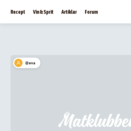
Recept
Vin & Sprit
Artiklar
Forum
@eva