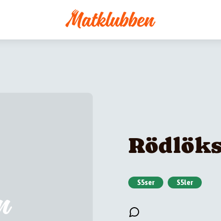
Rödlöks
S5ser
S5ler