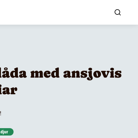
låda med ansjovis
iar
!
ldjur