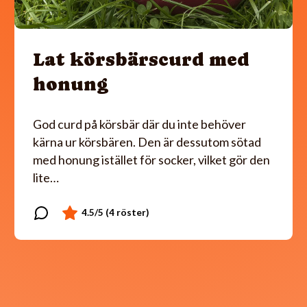
Lat körsbärscurd med
honung
God curd på körsbär där du inte behöver
kärna ur körsbären. Den är dessutom sötad
med honung istället för socker, vilket gör den
lite…