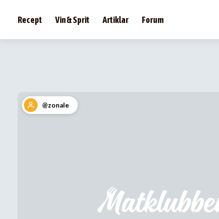
Recept
Vin & Sprit
Artiklar
Forum
@zonale