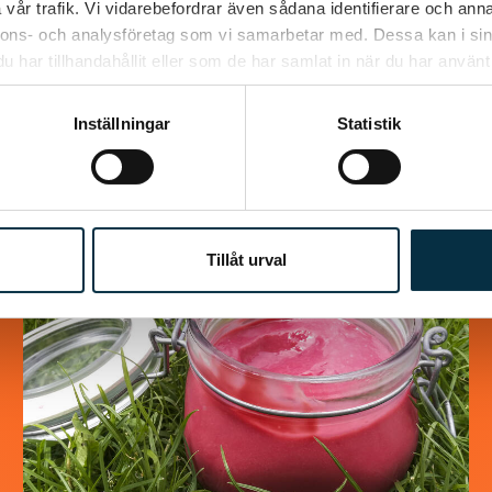
vår trafik. Vi vidarebefordrar även sådana identifierare och anna
nnons- och analysföretag som vi samarbetar med. Dessa kan i sin
Jättegod rulle som alla som har smakat den
har tillhandahållit eller som de har samlat in när du har använt 
älskar den. Väldigt lätt att göra dessutom. i
det receptet jag hittade så var det halva…
Inställningar
Statistik
Tillåt urval
@asaeon