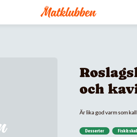
Roslags
och kav
Är lika god varm som kall
Desserter
Fisk & ska