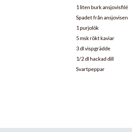
1 liten burk ansjovisfilé
Spadet från ansjovisen
1 purjolök
5 msk rökt kaviar
3 dl vispgrädde
1/2 dl hackad dill
Svartpeppar