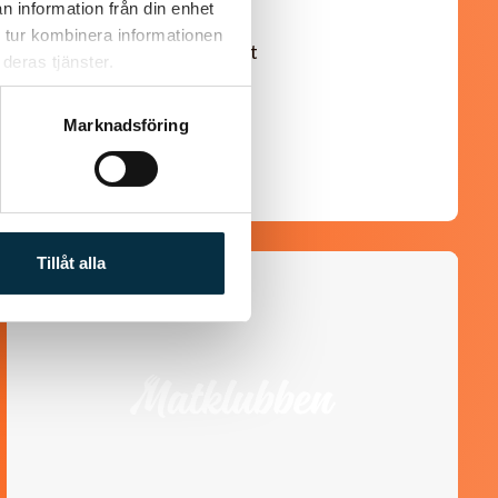
n information från din enhet
 tur kombinera informationen
En längtan till Turkisk mat
deras tjänster.
Marknadsföring
Tillåt alla
@linux222