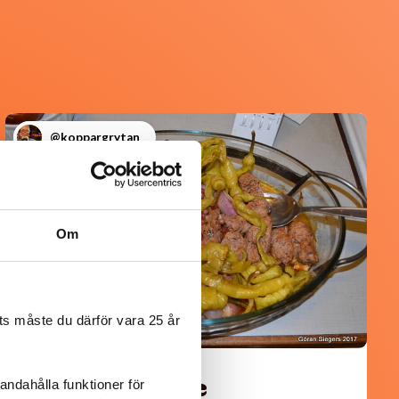
@koppargrytan
Om
s måste du därför vara 25 år
Turkisk köfte
andahålla funktioner för