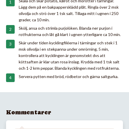
Skala och skär potatis, kålrot och morötter i tärningar.
Lägg dem på en bakpappersklädd plåt. Ringla över 2 msk
olivolja och strö över 1 tsk salt. Tillaga mitt i ugnen i 250
grader, ca 10 min.
Skölj, ansa och strimla purjolöken. Blanda ner purjon i
rotfrukterna och låt gå klart i ugnen ytterligare ca 10 min.
Skär under tiden kycklingfiléerna i tärningar och stek i 1
msk olivolja i en stekpanna under omrörning, 5 min,
kontrollera att kycklingen är genomstekt dvs att
köttsaften är klar utan rosa inslag. Krydda med 1 tsk salt
och 1-2 krm peppar. Blanda kycklingen med rotfrukterna.
Servera pytten med bröd, rödbetor och gärna saltgurka.
Kommentarer