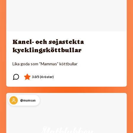
Kanel- och sojastekta
kycklingsköttbullar
Lika goda som ”Mammas” köttbullar
@mumsan