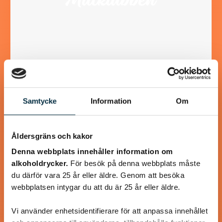
Paleo: Kycklinggryta med
mango och mandelsmör
Samtycke
Information
Om
Smarrigt! Jag bytte ut persiljan mot koriander och
serverade med råstekt sötpotatistärningar.
Åldersgräns och kakor
Denna webbplats innehåller information om
alkoholdrycker.
För besök på denna webbplats måste
du därför vara 25 år eller äldre. Genom att besöka
webbplatsen intygar du att du är 25 år eller äldre.
@roskerstin
Vi använder enhetsidentifierare för att anpassa innehållet