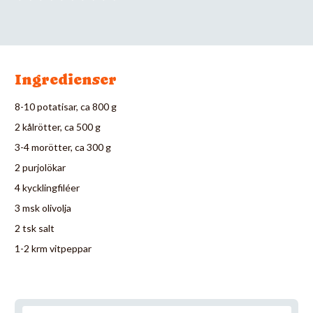
Ingredienser
8-10 potatisar, ca 800 g
2 kålrötter, ca 500 g
3-4 morötter, ca 300 g
2 purjolökar
4 kycklingfiléer
3 msk olivolja
2 tsk salt
1-2 krm vitpeppar