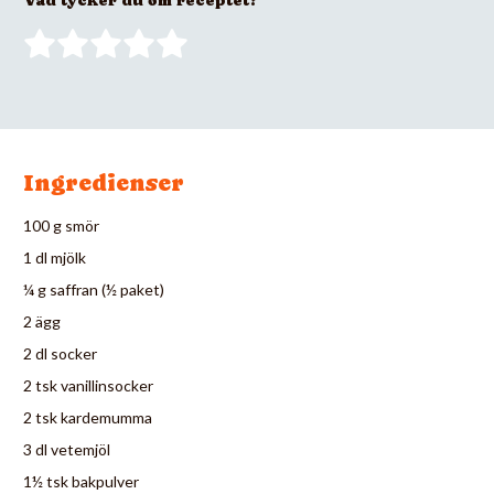
Ingredienser
100 g smör
1 dl mjölk
¼ g saffran (½ paket)
2 ägg
2 dl socker
2 tsk vanillinsocker
2 tsk kardemumma
3 dl vetemjöl
1½ tsk bakpulver