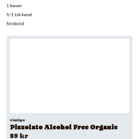
1 banan
½-1 tsk kanel
Ströbröd
vintips
Pizzolato Alcohol Free Organic
89 kr