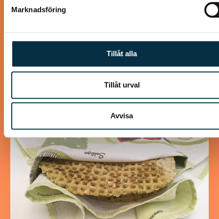
Marknadsföring
Kanel- och sojastekta
kycklingsköttbullar
Tillåt alla
Lika goda som ”Mammas” köttbullar
Tillåt urval
Avvisa
@asaeon