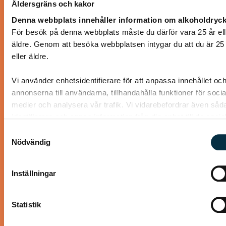
Åldersgräns och kakor
Gott lite grovt bröd utan jäst
Denna webbplats innehåller information om alkoholdryck
Detta brödet gjorde jag i dag i stället för att köpa, på detta
För besök på denna webbplats måste du därför vara 25 år ell
sättet är det både nyttigare och utan konstgjorda
äldre. Genom att besöka webbplatsen intygar du att du är 25
tillsatser. Tyckte själv…
eller äldre.
Vi använder enhetsidentifierare för att anpassa innehållet oc
annonserna till användarna, tillhandahålla funktioner för socia
medier och analysera vår trafik. Vi vidarebefordrar även såd
identifierare och annan information från din enhet till de socia
@koppargrytan
medier och annons- och analysföretag som vi samarbetar m
Samtyckesval
Dessa kan i sin tur kombinera informationen med annan
Nödvändig
information som du har tillhandahållit eller som de har samlat
när du har använt deras tjänster.
Inställningar
Statistik