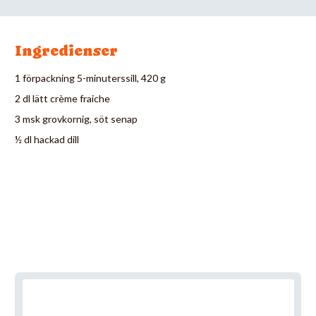
Ingredienser
1 förpackning 5-minuterssill, 420 g
2 dl lätt crème fraiche
3 msk grovkornig, söt senap
½ dl hackad dill