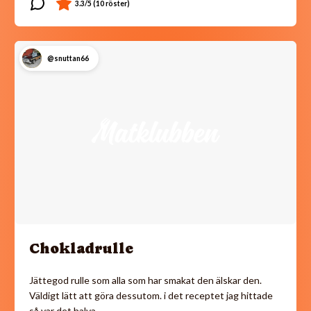
@snuttan66
Chokladrulle
Jättegod rulle som alla som har smakat den älskar den.
Väldigt lätt att göra dessutom. i det receptet jag hittade
så var det halva…