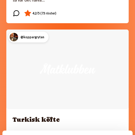
@koppargrytan
Turkisk köfte
En längtan till Turkisk mat