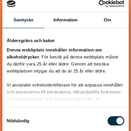
Samtycke
Information
Om
@koppargrytan
Åldersgräns och kakor
Denna webbplats innehåller information om
alkoholdrycker.
För besök på denna webbplats måste
du därför vara 25 år eller äldre. Genom att besöka
webbplatsen intygar du att du är 25 år eller äldre.
Vi använder enhetsidentifierare för att anpassa innehållet
och annonserna till användarna, tillhandahålla funktioner
för sociala medier och analysera vår trafik. Vi
vidarebefordrar även sådana identifierare och annan
information från din enhet till de sociala medier och
Kanel- och sojastekta
Samtyckesval
annons- och analysföretag som vi samarbetar med.
Nödvändig
kycklingsköttbullar
Dessa kan i sin tur kombinera informationen med annan