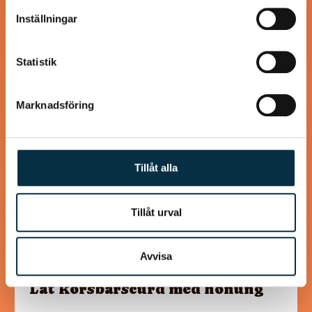
information som du har tillhandahållit eller som de har
Lika goda som ”Mammas” köttbullar
Inställningar
samlat in när du har använt deras tjänster.
Statistik
@asaeon
Marknadsföring
Tillåt alla
Tillåt urval
Avvisa
Lat körsbärscurd med honung