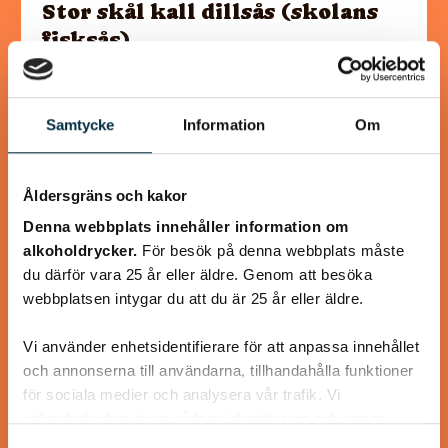
Stor skål kall dillsås (skolans
fisksås)
Minns ni den kalla dillsåsen man fick i skolan? Ja precis den
man dränkte tallriken med. Den absolut godaste såsen till
Samtycke
Information
Om
fisk tycker jag.…
Åldersgräns och kakor
Denna webbplats innehåller information om
alkoholdrycker.
För besök på denna webbplats måste
@mumsan
du därför vara 25 år eller äldre. Genom att besöka
webbplatsen intygar du att du är 25 år eller äldre.
Vi använder enhetsidentifierare för att anpassa innehållet
och annonserna till användarna, tillhandahålla funktioner
för sociala medier och analysera vår trafik. Vi
vidarebefordrar även sådana identifierare och annan
information från din enhet till de sociala medier och