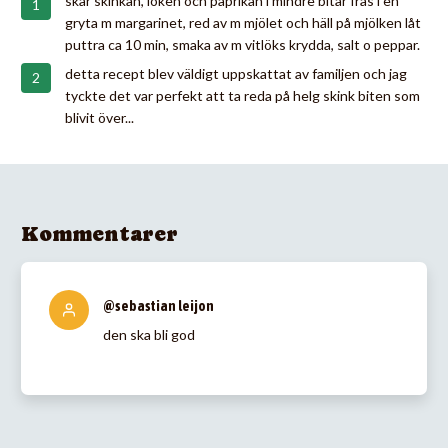
skär skinkan, löken och paprikan i mindre bitar fräs i en
gryta m margarinet, red av m mjölet och häll på mjölken låt
puttra ca 10 min, smaka av m vitlöks krydda, salt o peppar.
detta recept blev väldigt uppskattat av familjen och jag
tyckte det var perfekt att ta reda på helg skink biten som
blivit över...
Kommentarer
@sebastian leijon
den ska bli god