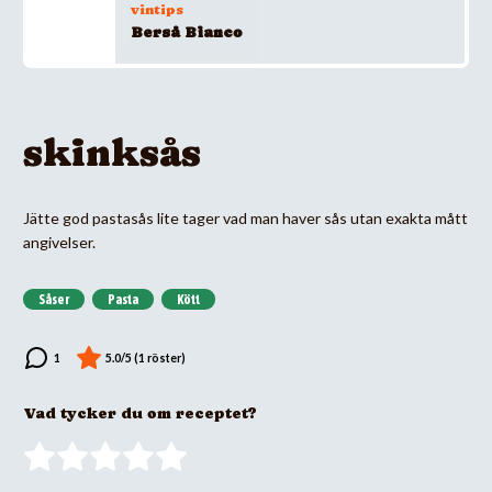
vintips
Berså Bianco
skinksås
Jätte god pastasås lite tager vad man haver sås utan exakta mått
angivelser.
Såser
Pasta
Kött
Vad tycker du om receptet?