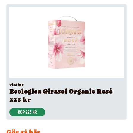
vintips
Ecologica Girasol Organic Rosé
225 kr
KÖP 225 KR
Gör så här