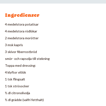
Ingredienser
4 medelstora potatisar
4 medelstora rödlökar
2 medelstora morötter
3 msk kapris
3 skivor fiberrostbröd
smör- och rapsolja till stekning
Toppa med dressing:
4 klyftor vitlök
1 tsk flingsalt
1 tsk strösocker
½ dl citronolivolja
½ dl grädde (valfri fetthalt)