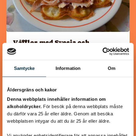
Våfflor med Svecia och
lufttorkad skinka
Svecia, paprika och lufttorkad skinka lyfter våfflorna till
Samtycke
Information
Om
oanade höjder! Våffelsmet och tillbehör kan göras i förväg.
Åldersgräns och kakor
Denna webbplats innehåller information om
alkoholdrycker.
För besök på denna webbplats måste
@koppargrytan
du därför vara 25 år eller äldre. Genom att besöka
webbplatsen intygar du att du är 25 år eller äldre.
Vi använder enhetsidentifierare för att anpassa innehållet