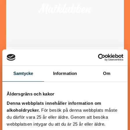
Våfflor med Svecia och
lufttorkad skinka
Samtycke
Information
Om
Svecia, paprika och lufttorkad skinka lyfter våfflorna till
oanade höjder! Våffelsmet och tillbehör kan göras i förväg.
Åldersgräns och kakor
Denna webbplats innehåller information om
alkoholdrycker.
För besök på denna webbplats måste
du därför vara 25 år eller äldre. Genom att besöka
@koppargrytan
webbplatsen intygar du att du är 25 år eller äldre.