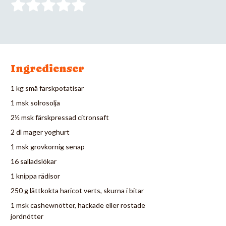
Ingredienser
1 kg små färskpotatisar
1 msk solrosolja
2½ msk färskpressad citronsaft
2 dl mager yoghurt
1 msk grovkornig senap
16 salladslökar
1 knippa rädisor
250 g lättkokta haricot verts, skurna i bitar
1 msk cashewnötter, hackade eller rostade
jordnötter