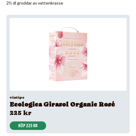
2½ dl groddar av vattenkrasse
vintips
Ecologica Girasol Organic Rosé
225 kr
KÖP 225 KR