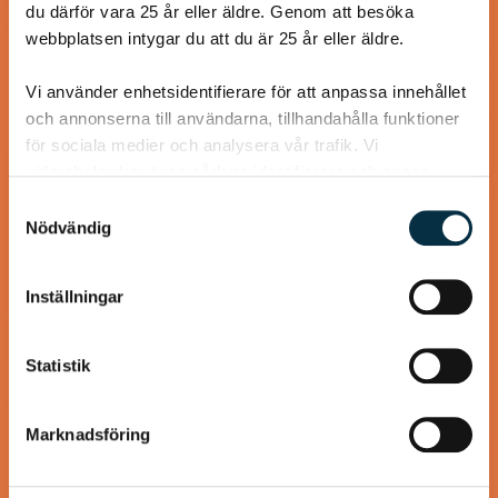
du därför vara 25 år eller äldre. Genom att besöka
webbplatsen intygar du att du är 25 år eller äldre.
Vi använder enhetsidentifierare för att anpassa innehållet
@koppargrytan
och annonserna till användarna, tillhandahålla funktioner
för sociala medier och analysera vår trafik. Vi
vidarebefordrar även sådana identifierare och annan
information från din enhet till de sociala medier och
Samtyckesval
annons- och analysföretag som vi samarbetar med.
Nödvändig
Dessa kan i sin tur kombinera informationen med annan
information som du har tillhandahållit eller som de har
Inställningar
samlat in när du har använt deras tjänster.
Statistik
Våfflor med Svecia och
Marknadsföring
lufttorkad skinka
Svecia, paprika och lufttorkad skinka lyfter våfflorna till