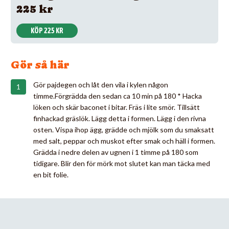
225 kr
KÖP 225 KR
Gör så här
Gör pajdegen och låt den vila i kylen någon
timme.Förgrädda den sedan ca 10 min på 180 * Hacka
löken och skär baconet i bitar. Fräs i lite smör. Tillsätt
finhackad gräslök. Lägg detta i formen. Lägg i den rivna
osten. Vispa ihop ägg, grädde och mjölk som du smaksatt
med salt, peppar och muskot efter smak och häll i formen.
Grädda i nedre delen av ugnen i 1 timme på 180 som
tidigare. Blir den för mörk mot slutet kan man täcka med
en bit folie.