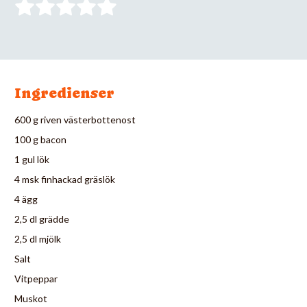
Ingredienser
600 g riven västerbottenost
100 g bacon
1 gul lök
4 msk finhackad gräslök
4 ägg
2,5 dl grädde
2,5 dl mjölk
Salt
Vitpeppar
Muskot