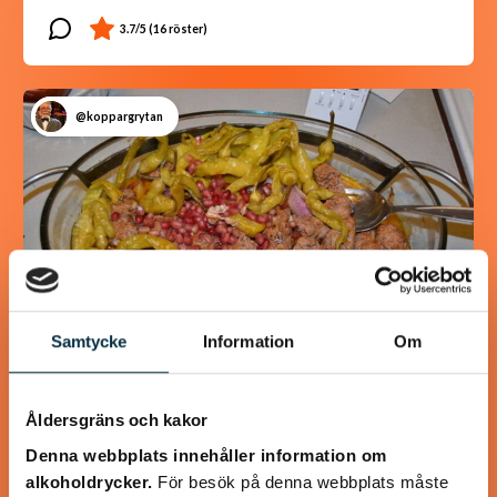
@koppargrytan
Samtycke
Information
Om
Turkisk köfte
Åldersgräns och kakor
Denna webbplats innehåller information om
En längtan till Turkisk mat
alkoholdrycker.
För besök på denna webbplats måste