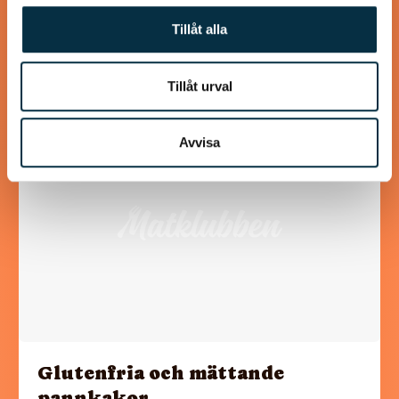
oanade höjder! Våffelsmet och tillbehör kan göras i förväg.
Tillåt alla
Tillåt urval
@asaeon
Avvisa
Glutenfria och mättande
pannkakor