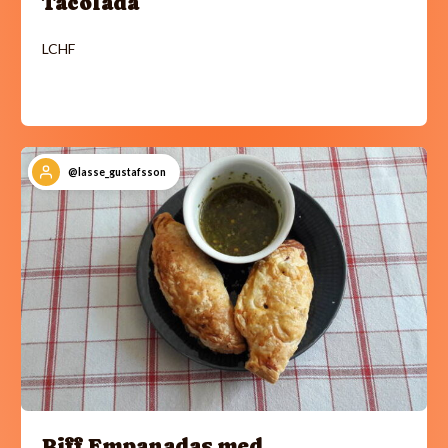
Tacolåda
LCHF
@lasse_gustafsson
Biff Empanadas med