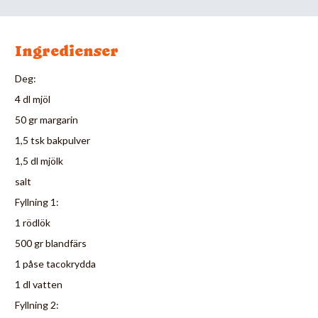
Ingredienser
Deg:
4 dl mjöl
50 gr margarin
1,5 tsk bakpulver
1,5 dl mjölk
salt
Fyllning 1:
1 rödlök
500 gr blandfärs
1 påse tacokrydda
1 dl vatten
Fyllning 2: