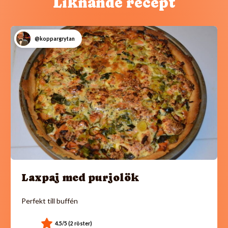
Liknande recept
@koppargrytan
Laxpaj med purjolök
Perfekt till buffén