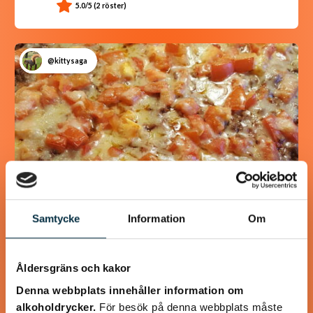
@kittysaga
Samtycke
Information
Om
Ingrids fantastiskt goda
Åldersgräns och kakor
Tacopizza
Denna webbplats innehåller information om
En väldigt god Pizza som går fort att göra
alkoholdrycker.
För besök på denna webbplats måste