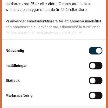
du därför vara 25 år eller äldre. Genom att besöka
webbplatsen intygar du att du är 25 år eller äldre.
Vi använder enhetsidentifierare för att anpassa innehållet
och annonserna till användarna, tillhandahålla funktioner
@gold1e
för sociala medier och analysera vår trafik. Vi
vidarebefordrar även sådana identifierare och annan
information från din enhet till de sociala medier och
Samtyckesval
annons- och analysföretag som vi samarbetar med.
Nödvändig
Dessa kan i sin tur kombinera informationen med annan
information som du har tillhandahållit eller som de har
Inställningar
samlat in när du har använt deras tjänster.
Statistik
Fräsch kycklingtaco med Pico de
Marknadsföring
Gallo