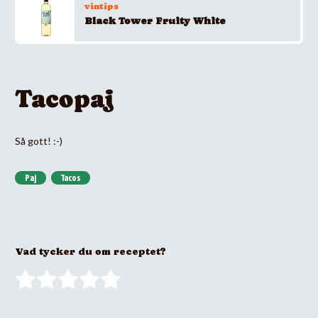
vintips
Black Tower Fruity White
Tacopaj
Så gott! :-)
Paj
Tacos
Vad tycker du om receptet?