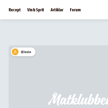
Recept
Vin & Sprit
Artiklar
Forum
@lexie