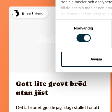
sociala medier och analysera 
till de sociala medier och a
@heartfriend
med annan information som du 
Samtyckesval
Nödvändig
Avvisa
Gott lite grovt bröd
utan jäst
Detta brödet gjorde jag i dag i stället för att