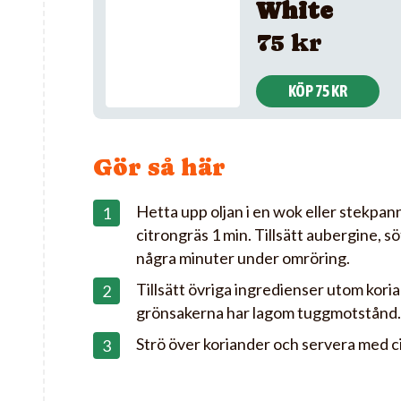
White
75 kr
KÖP 75 KR
Gör så här
Hetta upp oljan i en wok eller stekpanna
citrongräs 1 min. Tillsätt aubergine, s
några minuter under omröring.
Tillsätt övriga ingredienser utom korian
grönsakerna har lagom tuggmotstånd.
Strö över koriander och servera med c