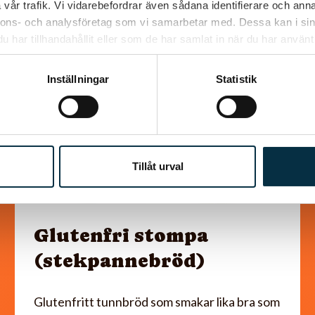
vår trafik. Vi vidarebefordrar även sådana identifierare och anna
nnons- och analysföretag som vi samarbetar med. Dessa kan i sin
@asaeon
har tillhandahållit eller som de har samlat in när du har använt 
Inställningar
Statistik
Tillåt urval
Glutenfri stompa
(stekpannebröd)
Glutenfritt tunnbröd som smakar lika bra som