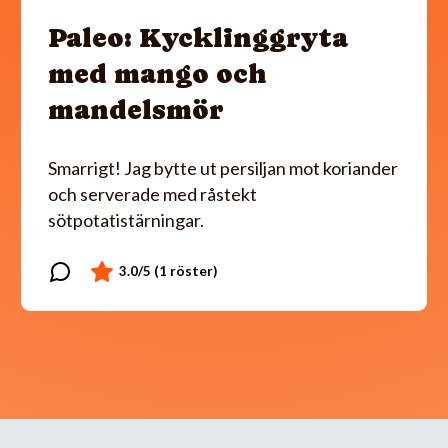
Paleo: Kycklinggryta
med mango och
mandelsmör
Smarrigt! Jag bytte ut persiljan mot koriander
och serverade med råstekt
sötpotatistärningar.