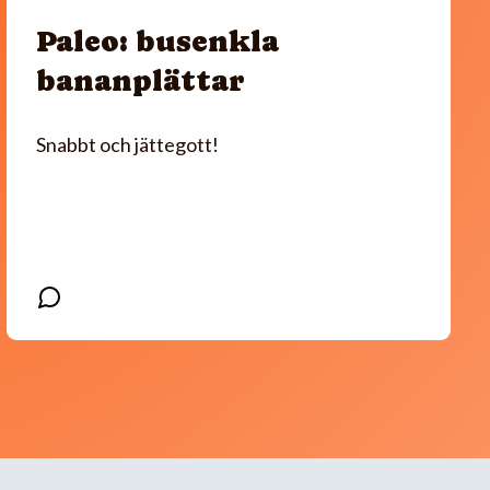
Paleo: busenkla
bananplättar
Snabbt och jättegott!