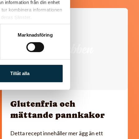
n information från din enhet
 tur kombinera informationen
@asaeon
deras tjänster.
Marknadsföring
Tillåt alla
Glutenfria och
mättande pannkakor
Detta recept innehåller mer ägg än ett