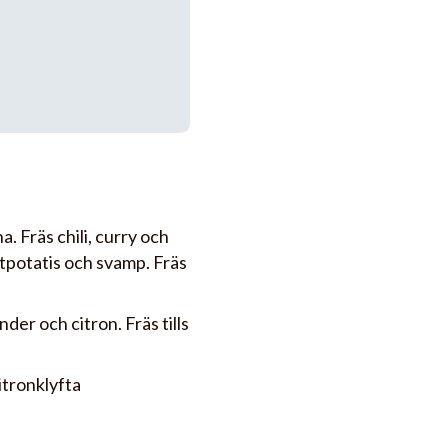
. Fräs chili, curry och
ötpotatis och svamp. Fräs
der och citron. Fräs tills
itronklyfta