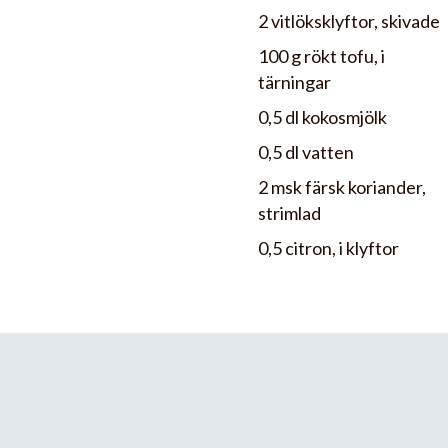
2 vitlöksklyftor, skivade
100 g rökt tofu, i
tärningar
0,5 dl kokosmjölk
0,5 dl vatten
2 msk färsk koriander,
strimlad
0,5 citron, i klyftor