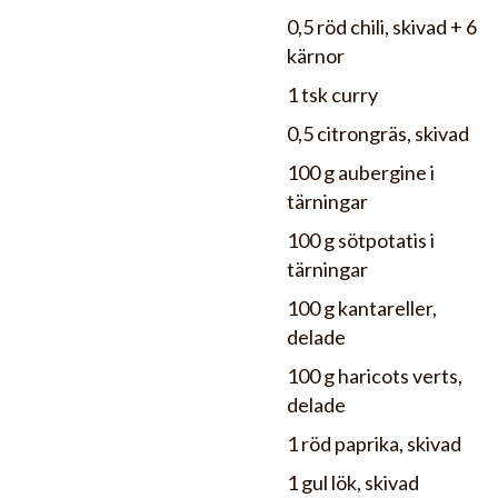
0,5 röd chili, skivad + 6
kärnor
1 tsk curry
0,5 citrongräs, skivad
100 g aubergine i
tärningar
100 g sötpotatis i
tärningar
100 g kantareller,
delade
100 g haricots verts,
delade
1 röd paprika, skivad
1 gul lök, skivad