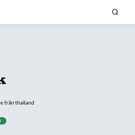
k
e från thailand
t