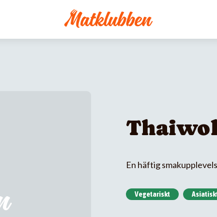
Thaiwo
En häftig smakupplevels
Vegetariskt
Asiatisk