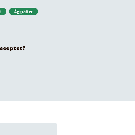
t
Äggrätter
receptet?