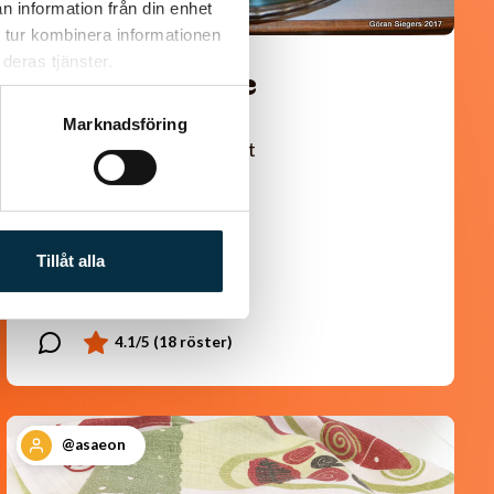
n information från din enhet
 tur kombinera informationen
deras tjänster.
Turkisk köfte
Marknadsföring
En längtan till Turkisk mat
Tillåt alla
@asaeon