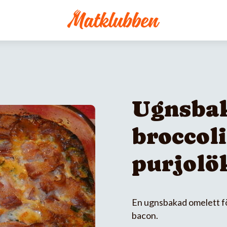
Ugnsbak
broccoli
purjolö
En ugnsbakad omelett för 
bacon.