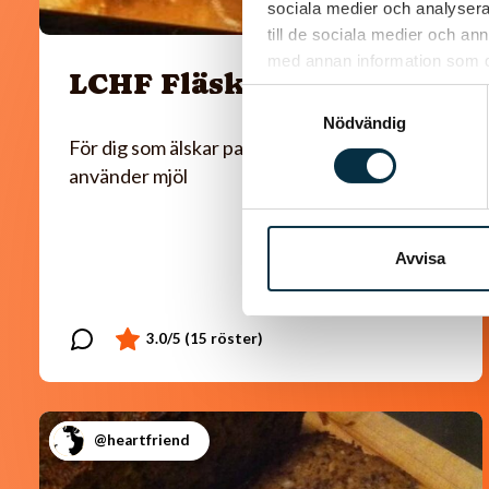
sociala medier och analysera 
till de sociala medier och a
med annan information som du 
LCHF Fläskpannkaka
Samtyckesval
Nödvändig
För dig som älskar pannkaka men inte
använder mjöl
Avvisa
@heartfriend