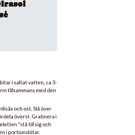
irasol
sé
tar i saltat vatten, ca 3-
 form tillsammans med den
lisås och ost. Slå över
rdela överst. Gratinera i
letten ”stå till sig och
n i portionsbitar.