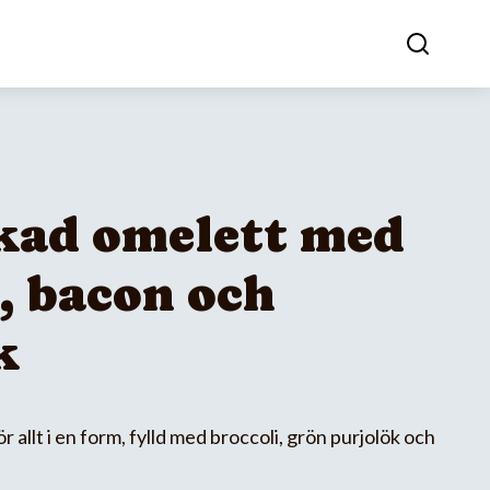
ad omelett med
, bacon och
k
allt i en form, fylld med broccoli, grön purjolök och