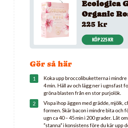
Ecologica G
Organic Ro
225 kr
KÖP 225 KR
Gör så här
Koka upp broccolibuketterna i mindre bi
4 min. Häll av och lägg ner i ugnsfast
gröna blasten från en stor purjolök.
Vispa ihop äggen med grädde, mjölk, chi
formen. Skär bacon i mindre bita och fö
ugn ca 40 – 45 min i 200 grader. Låt ome
”stanna” i konsistens före du kär upp de