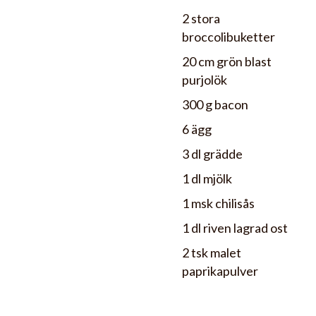
2 stora
broccolibuketter
20 cm grön blast
purjolök
300 g bacon
6 ägg
3 dl grädde
1 dl mjölk
1 msk chilisås
1 dl riven lagrad ost
2 tsk malet
paprikapulver