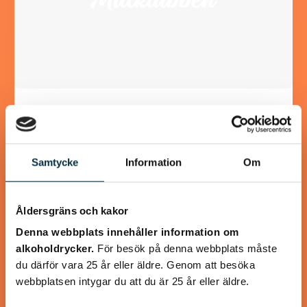
Våfflor med Svecia och
lufttorkad skinka
Samtycke
Information
Om
Svecia, paprika och lufttorkad skinka lyfter våfflorna till
oanade höjder! Våffelsmet och tillbehör kan göras i förväg.
Åldersgräns och kakor
Denna webbplats innehåller information om
alkoholdrycker.
För besök på denna webbplats måste
@koppargrytan
du därför vara 25 år eller äldre. Genom att besöka
webbplatsen intygar du att du är 25 år eller äldre.