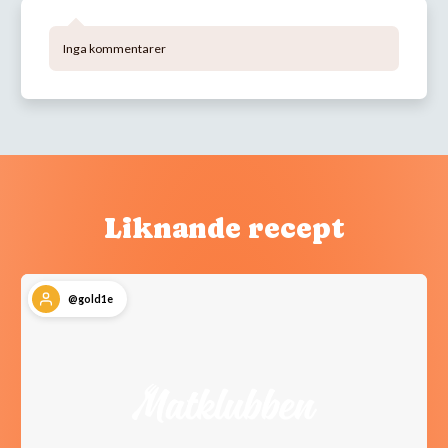
Inga kommentarer
Liknande recept
@gold1e