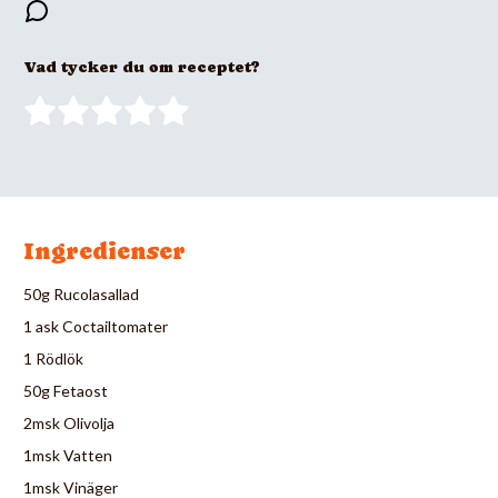
Vad tycker du om receptet?
Ingredienser
50g Rucolasallad
1 ask Coctailtomater
1 Rödlök
50g Fetaost
2msk Olivolja
1msk Vatten
1msk Vinäger