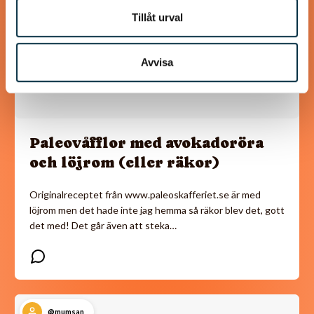
Tillåt urval
Avvisa
Paleovåfflor med avokadoröra
och löjrom (eller räkor)
Originalreceptet från www.paleoskafferiet.se är med
löjrom men det hade inte jag hemma så räkor blev det, gott
det med! Det går även att steka…
@mumsan