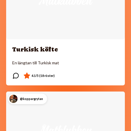
Turkisk köfte
En längtan till Turkisk mat
@koppargrytan