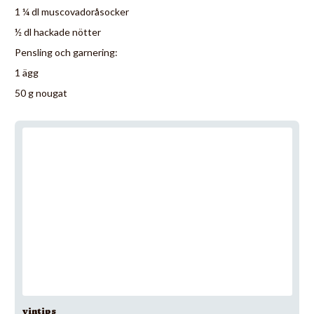
1 ¼ dl muscovadoråsocker
½ dl hackade nötter
Pensling och garnering:
1 ägg
50 g nougat
vintips