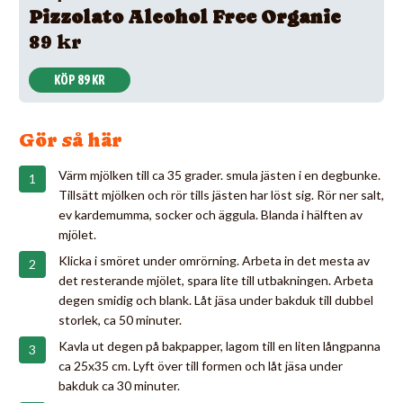
Pizzolato Alcohol Free Organic
89 kr
KÖP 89 KR
Gör så här
Värm mjölken till ca 35 grader. smula jästen i en degbunke.
Tillsätt mjölken och rör tills jästen har löst sig. Rör ner salt,
ev kardemumma, socker och äggula. Blanda i hälften av
mjölet.
Klicka i smöret under omrörning. Arbeta in det mesta av
det resterande mjölet, spara lite till utbakningen. Arbeta
degen smidig och blank. Låt jäsa under bakduk till dubbel
storlek, ca 50 minuter.
Kavla ut degen på bakpapper, lagom till en liten långpanna
ca 25x35 cm. Lyft över till formen och låt jäsa under
bakduk ca 30 minuter.