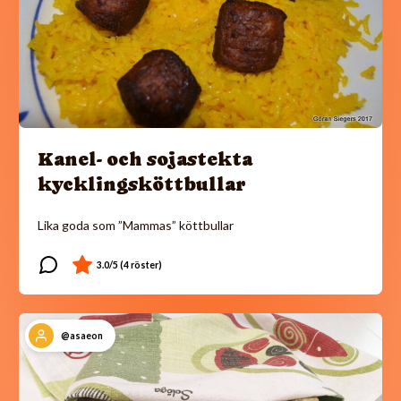
Kanel- och sojastekta
kycklingsköttbullar
Lika goda som ”Mammas” köttbullar
@asaeon