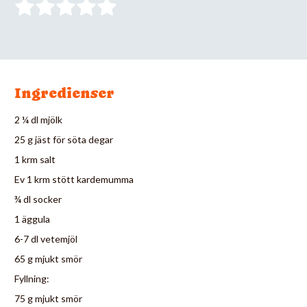
Ingredienser
2 ¼ dl mjölk
25 g jäst för söta degar
1 krm salt
Ev 1 krm stött kardemumma
¾ dl socker
1 äggula
6-7 dl vetemjöl
65 g mjukt smör
Fyllning:
75 g mjukt smör