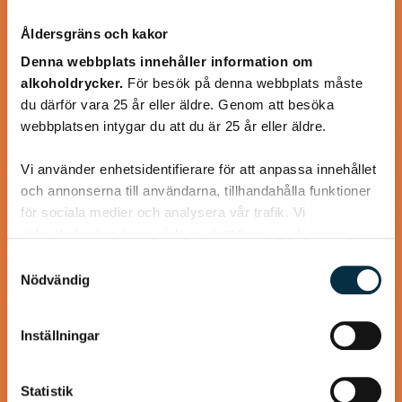
Åldersgräns och kakor
Denna webbplats innehåller information om
alkoholdrycker.
För besök på denna webbplats måste
du därför vara 25 år eller äldre. Genom att besöka
Turkisk köfte
webbplatsen intygar du att du är 25 år eller äldre.
Vi använder enhetsidentifierare för att anpassa innehållet
En längtan till Turkisk mat
och annonserna till användarna, tillhandahålla funktioner
för sociala medier och analysera vår trafik. Vi
vidarebefordrar även sådana identifierare och annan
information från din enhet till de sociala medier och
Samtyckesval
annons- och analysföretag som vi samarbetar med.
Nödvändig
@heartfriend
Dessa kan i sin tur kombinera informationen med annan
information som du har tillhandahållit eller som de har
Inställningar
samlat in när du har använt deras tjänster.
Statistik