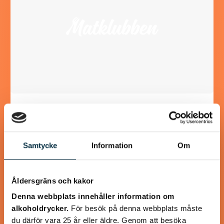
Paleo: Kycklinggryta med
mango och mandelsmör
Samtycke
Information
Om
Smarrigt! Jag bytte ut persiljan mot koriander och
serverade med råstekt sötpotatistärningar.
Åldersgräns och kakor
Denna webbplats innehåller information om
alkoholdrycker.
För besök på denna webbplats måste
du därför vara 25 år eller äldre. Genom att besöka
@mumsan