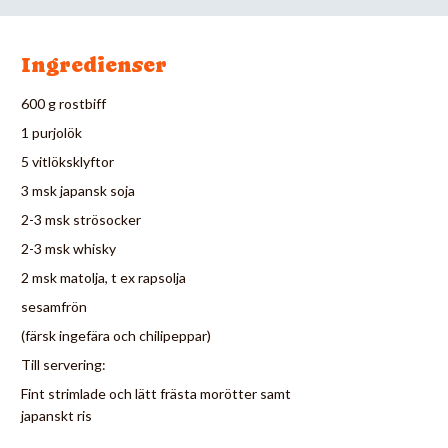
Ingredienser
600 g rostbiff
1 purjolök
5 vitlöksklyftor
3 msk japansk soja
2-3 msk strösocker
2-3 msk whisky
2 msk matolja, t ex rapsolja
sesamfrön
(färsk ingefära och chilipeppar)
Till servering:
Fint strimlade och lätt frästa morötter samt
japanskt ris