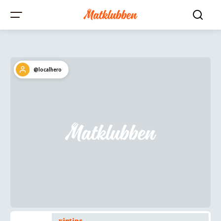
@localhero
vintips