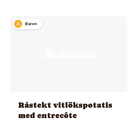
@aron
Råstekt vitlökspotatis
med entrecôte