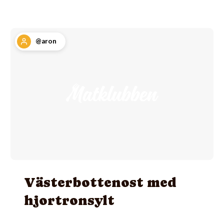
@aron
Västerbottenost med
hjortronsylt