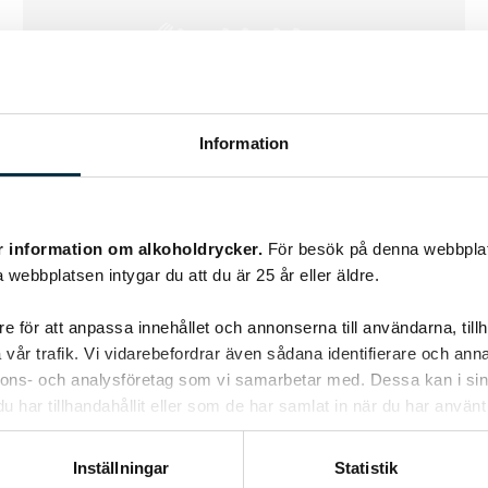
Information
Amerikanska
r information om alkoholdrycker.
För besök på denna webbplat
kanelmuffins
 webbplatsen intygar du att du är 25 år eller äldre.
e för att anpassa innehållet och annonserna till användarna, tillh
Görs i amerikanska muffinsformar.
vår trafik. Vi vidarebefordrar även sådana identifierare och anna
nnons- och analysföretag som vi samarbetar med. Dessa kan i sin
har tillhandahållit eller som de har samlat in när du har använt 
Inställningar
Statistik