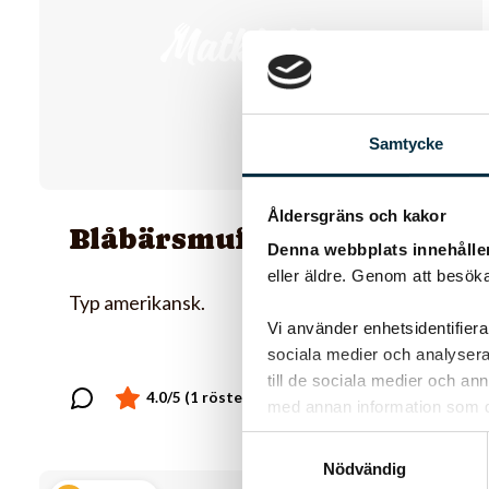
Samtycke
Åldersgräns och kakor
Blåbärsmuffins
Denna webbplats innehålle
eller äldre. Genom att besöka
Typ amerikansk.
Vi använder enhetsidentifierar
sociala medier och analysera 
till de sociala medier och a
med annan information som du 
Samtyckesval
Nödvändig