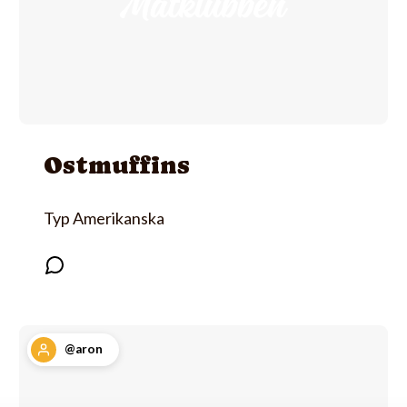
Ostmuffins
Typ Amerikanska
@aron