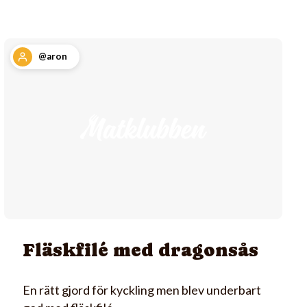
@aron
Fläskfilé med dragonsås
En rätt gjord för kyckling men blev underbart