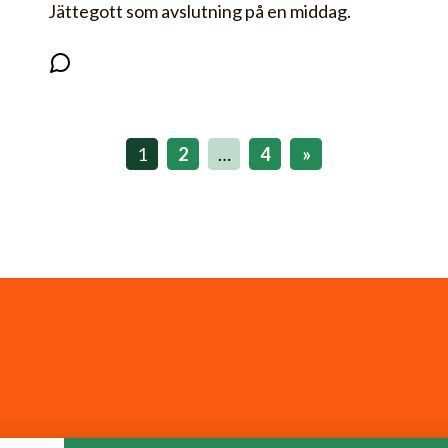
Jättegott som avslutning på en middag.
1
2
…
4
»