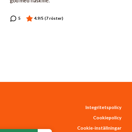
god med fläskfilé.
Integritetspolicy
Cookiepolicy
Cookie-inställningar