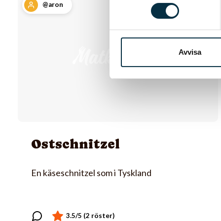
@aron
Avvisa
Ostschnitzel
En käseschnitzel som i Tyskland