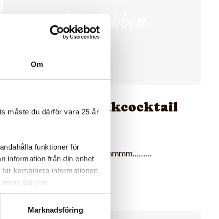
Om
Mexikansk räkcocktail
s måste du därför vara 25 år
ála Aron
andahålla funktioner för
En liten hetare cocktail mmmm………
n information från din enhet
 tur kombinera informationen
deras tjänster.
Marknadsföring