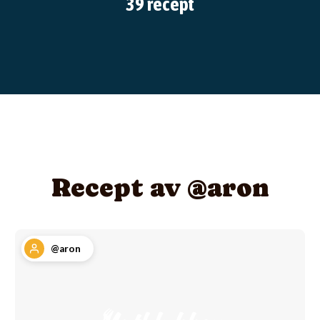
39 recept
Recept av @aron
@aron