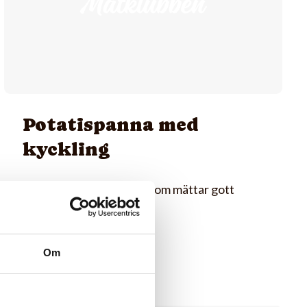
Potatispanna med
kyckling
En snabb och enkel rätt som mättar gott
Om