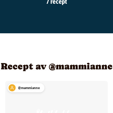
7 recept
Recept av @mammianne
@mammianne