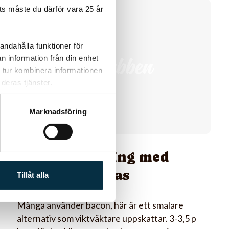
s måste du därför vara 25 år
@mammianne
andahålla funktioner för
n information från din enhet
 tur kombinera informationen
deras tjänster.
Marknadsföring
Lindad kyckling med
krossad ananas
Tillåt alla
Många använder bacon, här är ett smalare
alternativ som viktväktare uppskattar. 3-3,5 p