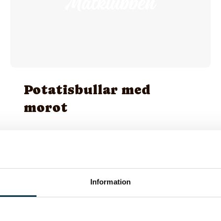
Potatisbullar med
morot
Perfekt då man får potatismos över eller om
man gör extra potatismos för att göra dessa
bullar dagen efter
Information