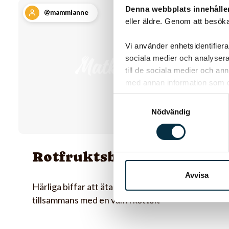
Denna webbplats innehålle
@mammianne
eller äldre. Genom att besöka
Vi använder enhetsidentifierar
sociala medier och analysera 
till de sociala medier och a
med annan information som du 
Samtyckesval
Nödvändig
Rotfruktsbiffar
Avvisa
Härliga biffar att äta som dom är eller
tillsammans med en valfri köttbit