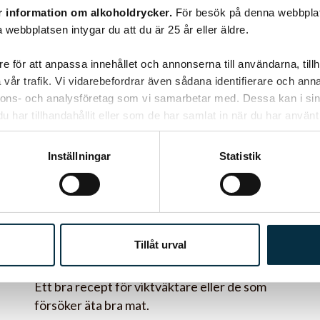
r information om alkoholdrycker.
För besök på denna webbplat
@mammianne
 webbplatsen intygar du att du är 25 år eller äldre.
e för att anpassa innehållet och annonserna till användarna, tillh
vår trafik. Vi vidarebefordrar även sådana identifierare och anna
nnons- och analysföretag som vi samarbetar med. Dessa kan i sin
har tillhandahållit eller som de har samlat in när du har använt 
Inställningar
Statistik
Rotfruktsröra med korv
och bönor
Tillåt urval
Ett bra recept för viktväktare eller de som
försöker äta bra mat.