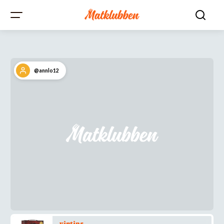
@annlo12
vintips