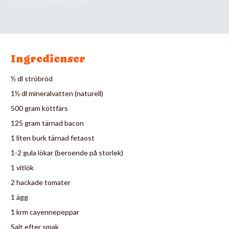
Ingredienser
½ dl ströbröd
1½ dl mineralvatten (naturell)
500 gram köttfärs
125 gram tärnad bacon
1 liten burk tärnad fetaost
1-2 gula lökar (beroende på storlek)
1 vitlök
2 hackade tomater
1 ägg
1 krm cayennepeppar
Salt efter smak