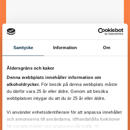
Gulaschsoppa Melchersson
Samtycke
Information
Om
Spara till kalla dagar
Åldersgräns och kakor
Denna webbplats innehåller information om
alkoholdrycker.
För besök på denna webbplats måste
@koppargrytan
du därför vara 25 år eller äldre. Genom att besöka
webbplatsen intygar du att du är 25 år eller äldre.
Vi använder enhetsidentifierare för att anpassa innehållet
och annonserna till användarna, tillhandahålla funktioner
för sociala medier och analysera vår trafik. Vi