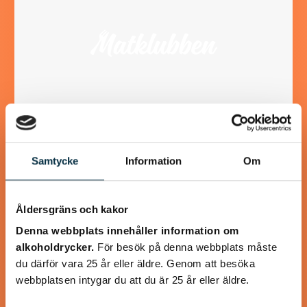
Våfflor med Svecia och
Samtycke
Information
Om
lufttorkad skinka
Åldersgräns och kakor
Svecia, paprika och lufttorkad skinka lyfter våfflorna till
oanade höjder! Våffelsmet och tillbehör kan göras i förväg.
Denna webbplats innehåller information om
alkoholdrycker.
För besök på denna webbplats måste
du därför vara 25 år eller äldre. Genom att besöka
webbplatsen intygar du att du är 25 år eller äldre.