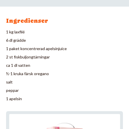
Ingredienser
1 kg laxfilé
6 dl grädde
1 paket koncentrerad apelsinjuice
2 st fiskbuljongtärningar
ca 1 dl vatten
½-1 kruka färsk oregano
salt
peppar
1 apelsin