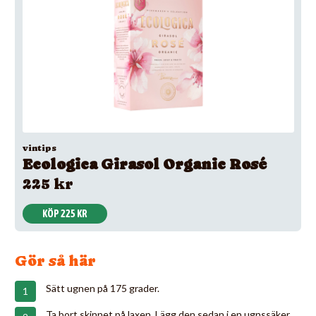
vintips
Ecologica Girasol Organic Rosé
225 kr
KÖP 225 KR
Gör så här
Sätt ugnen på 175 grader.
Ta bort skinnet på laxen. Lägg den sedan i en ugnssäker