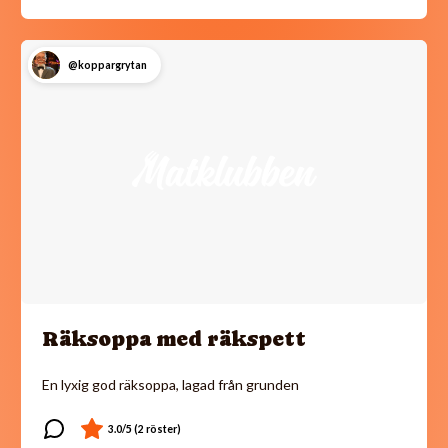
@koppargrytan
Räksoppa med räkspett
En lyxig god räksoppa, lagad från grunden