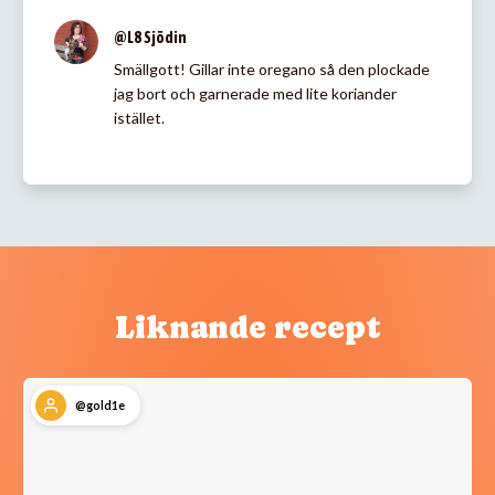
@L8 Sjödin
Smällgott! Gillar inte oregano så den plockade
jag bort och garnerade med lite koriander
istället.
Liknande recept
@gold1e