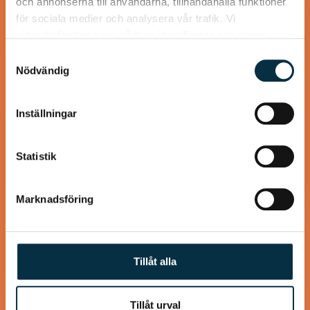
och annonserna till användarna, tillhandahålla funktioner
@koppargrytan
för sociala medier och analysera vår trafik. Vi
vidarebefordrar även sådana identifierare och annan
information från din enhet till de sociala medier och
Samtyckesval
annons- och analysföretag som vi samarbetar med.
Nödvändig
Dessa kan i sin tur kombinera informationen med annan
information som du har tillhandahållit eller som de har
Inställningar
samlat in när du har använt deras tjänster.
Statistik
Gulaschsoppa Melchersson
Marknadsföring
Spara till kalla dagar
Tillåt alla
Tillåt urval