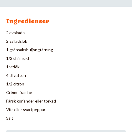
Ingredienser
2 avokado
2 salladslök
1 grönsaksbuljongtärning
1/2 chilifrukt
1 vitlök
4 dl vatten
1/2 citron
Crème fraiche
Färsk koriander eller torkad
Vit- eller svartpeppar
Salt