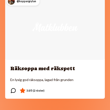
@koppargrytan
Räksoppa med räkspett
En lyxig god räksoppa, lagad från grunden