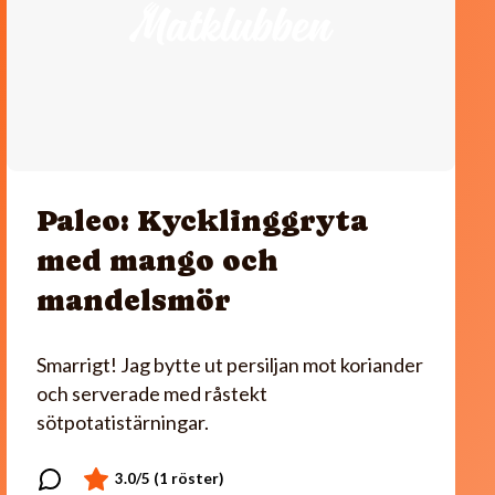
Paleo: Kycklinggryta
med mango och
mandelsmör
Smarrigt! Jag bytte ut persiljan mot koriander
och serverade med råstekt
sötpotatistärningar.