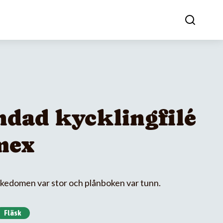
ndad kycklingfilé
mex
rikedomen var stor och plånboken var tunn.
Fläsk