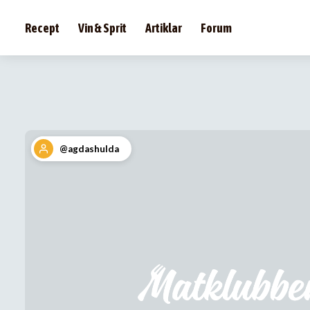
Recept
Vin & Sprit
Artiklar
Forum
@agdashulda