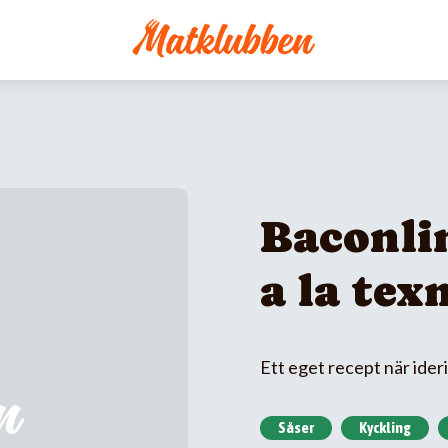
Baconli
a la tex
Ett eget recept när ide
Såser
Kyckling