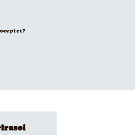
receptet?
irasol