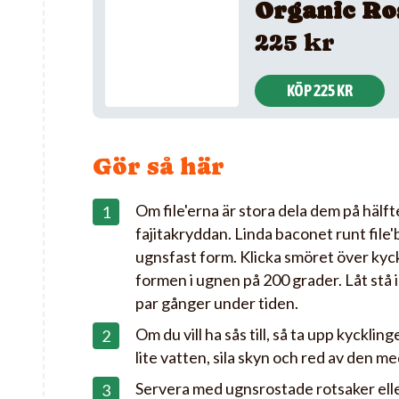
Organic Ro
225 kr
KÖP 225 KR
Gör så här
Om file'erna är stora dela dem på häl
fajitakryddan. Linda baconet runt file'b
ugnsfast form. Klicka smöret över kyck
formen i ugnen på 200 grader. Låt stå i
par gånger under tiden.
Om du vill ha sås till, så ta upp kyckli
lite vatten, sila skyn och red av den m
Servera med ugnsrostade rotsaker eller 