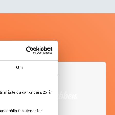
Om
@kerkja
s måste du därför vara 25 år
andahålla funktioner för