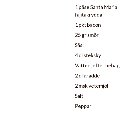
1 påse Santa Maria
fajitakrydda
1 pkt bacon
25 gr smör
Sås:
4 dl steksky
Vatten, efter behag
2 dl grädde
2 msk vetemjöl
Salt
Peppar