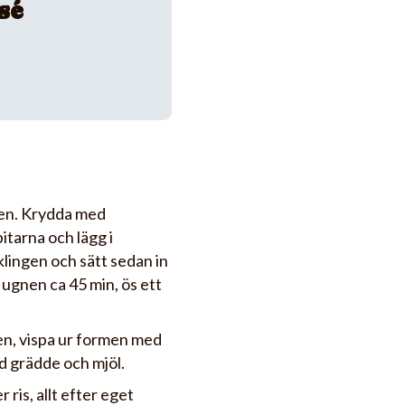
sé
ften. Krydda med
itarna och lägg i
lingen och sätt sedan in
 ugnen ca 45 min, ös ett
ngen, vispa ur formen med
ed grädde och mjöl.
ris, allt efter eget