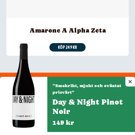
Amarone A Alpha Zeta
KÖP 249 KR
”Smakrikt, mjukt och oväntat
Integritetspolicy
prisvärt”
Cookiepolicy
Day & Night Pinot
Cookie-inställningar
Noir
149 kr
Denna webbplats drivs av Vinklubben i Norden AB
© 2026 mytaste.se