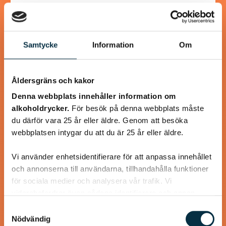
Passar bra till lunchrätt också
Samtycke
Information
Om
@koppargrytan
Åldersgräns och kakor
Denna webbplats innehåller information om
alkoholdrycker.
För besök på denna webbplats måste
du därför vara 25 år eller äldre. Genom att besöka
webbplatsen intygar du att du är 25 år eller äldre.
Vi använder enhetsidentifierare för att anpassa innehållet
och annonserna till användarna, tillhandahålla funktioner
för sociala medier och analysera vår trafik. Vi
vidarebefordrar även sådana identifierare och annan
information från din enhet till de sociala medier och
Senapsbakad torsk med rostad
Samtyckesval
annons- och analysföretag som vi samarbetar med.
Nödvändig
sötpotatis