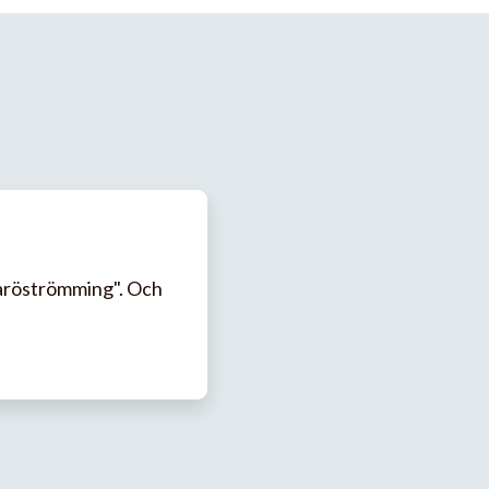
Haröströmming". Och