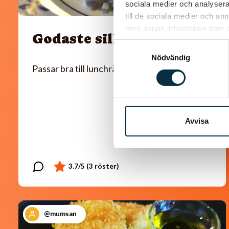
sociala medier och analysera 
till de sociala medier och a
med annan information som du 
Godaste sillröran
Samtyckesval
Nödvändig
Passar bra till lunchrätt också
Avvisa
@mumsan