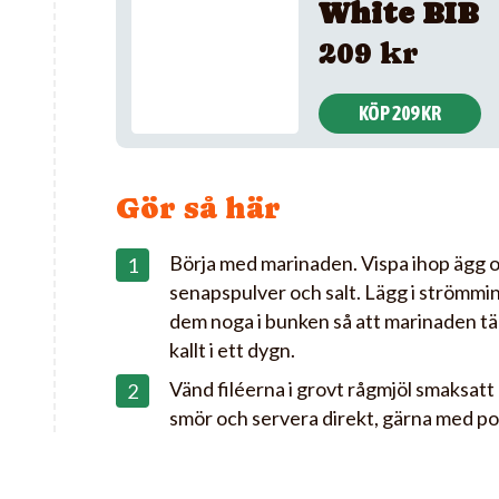
White BIB
209 kr
KÖP 209 KR
Gör så här
Börja med marinaden. Vispa ihop ägg 
senapspulver och salt. Lägg i strömmi
dem noga i bunken så att marinaden täc
kallt i ett dygn.
Vänd filéerna i grovt rågmjöl smaksatt 
smör och servera direkt, gärna med po