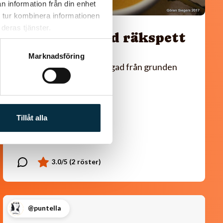
n information från din enhet
 tur kombinera informationen
deras tjänster.
Räksoppa med räkspett
Marknadsföring
En lyxig god räksoppa, lagad från grunden
Tillåt alla
@puntella