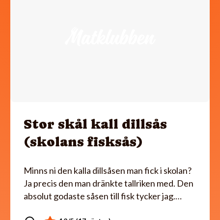
Stor skål kall dillsås
(skolans fisksås)
Minns ni den kalla dillsåsen man fick i skolan?
Ja precis den man dränkte tallriken med. Den
absolut godaste såsen till fisk tycker jag.…