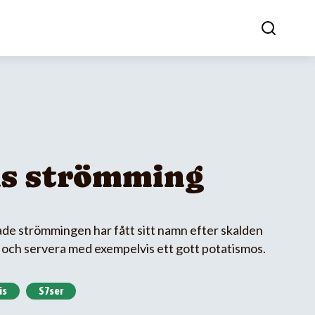
s strömming
e strömmingen har fått sitt namn efter skalden
r och servera med exempelvis ett gott potatismos.
is
S7ser