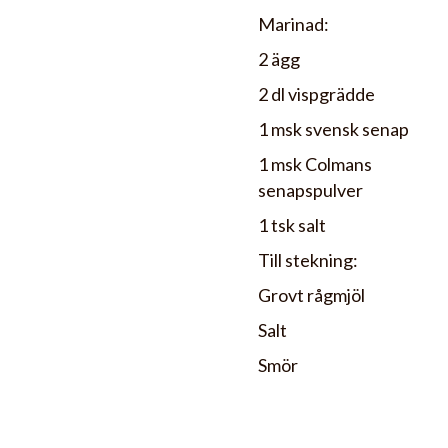
Marinad:
2 ägg
2 dl vispgrädde
1 msk svensk senap
1 msk Colmans
senapspulver
1 tsk salt
Till stekning:
Grovt rågmjöl
Salt
Smör