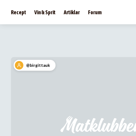
Recept
Vin & Sprit
Artiklar
Forum
@birgittauk