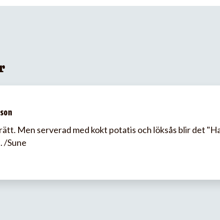
r
sson
rätt. Men serverad med kokt potatis och löksås blir det "
. /Sune