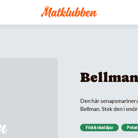
Bellman
Den här senapsmarinerad
Bellman. Stek den i smö
Fisk & skaldjur
Potat