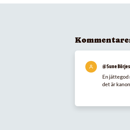
Kommentare
@Sune Börje
En jättegod 
det är kanon