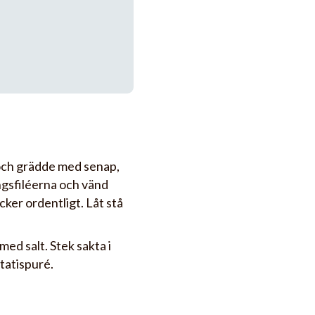
och grädde med senap,
ngsfiléerna och vänd
ker ordentligt. Låt stå
med salt. Stek sakta i
tatispuré.